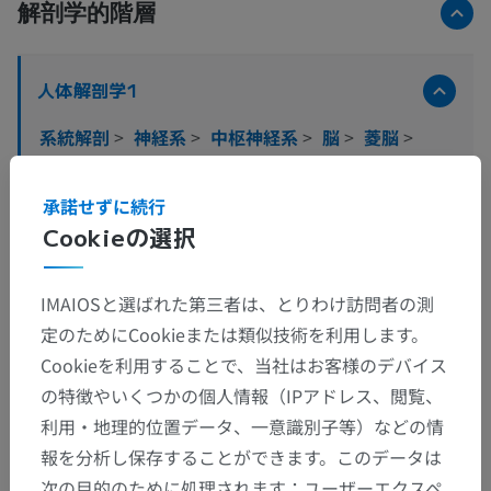
解剖学的階層
人体解剖学1
系統解剖
>
神経系
>
中枢神経系
>
脳
>
菱脳
>
髄脳；延髄；球
>
白質
>
脊髄オリーブ核路；脊髄オリーブ路
承諾せずに続行
Cookieの選択
この解剖学的部位には下位構造がありま
下位構造：
せん
IMAIOSと選ばれた第三者は、とりわけ訪問者の測
定のためにCookieまたは類似技術を利用します。
Cookieを利用することで、当社はお客様のデバイス
人体神経解剖学
の特徴やいくつかの個人情報（IPアドレス、閲覧、
利用・地理的位置データ、一意識別子等）などの情
報を分析し保存することができます。このデータは
翻訳
次の目的のために処理されます：ユーザーエクスペ