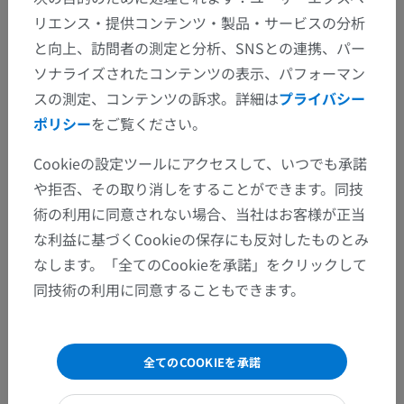
リエンス・提供コンテンツ・製品・サービスの分析
と向上、訪問者の測定と分析、SNSとの連携、パー
ソナライズされたコンテンツの表示、パフォーマン
間違いを発見しましたか？
スの測定、コンテンツの訴求。詳細は
プライバシー
修正や翻訳、内容の改善の提案がありましたらどう
ポリシー
をご覧ください。
ぞお知らせください。
Cookieの設定ツールにアクセスして、いつでも承諾
問題を報告
や拒否、その取り消しをすることができます。同技
術の利用に同意されない場合、当社はお客様が正当
な利益に基づくCookieの保存にも反対したものとみ
アプリを入手
なします。「全てのCookieを承諾」をクリックして
同技術の利用に同意することもできます。
全てのCOOKIEを承諾