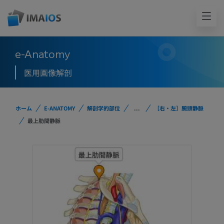
e-Anatomy
医用画像解剖
ホーム
E-ANATOMY
解剖学的部位
...
［右・左］腕頭静脈
最上肋間静脈