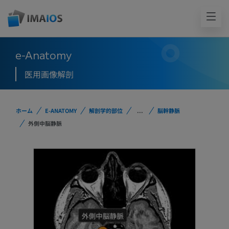
e-Anatomy
医用画像解剖
ホーム
E-ANATOMY
解剖学的部位
...
脳幹静脈
外側中脳静脈