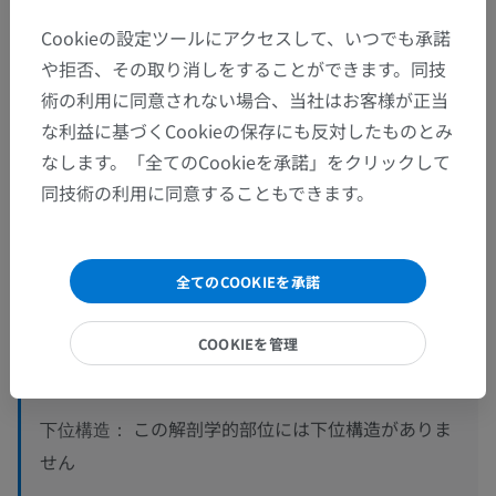
Cookieの設定ツールにアクセスして、いつでも承諾
や拒否、その取り消しをすることができます。同技
術の利用に同意されない場合、当社はお客様が正当
な利益に基づくCookieの保存にも反対したものとみ
なします。「全てのCookieを承諾」をクリックして
解剖学的階層
同技術の利用に同意することもできます。
人体解剖学1
全てのCOOKIEを承諾
系統解剖
>
心脈管系
>
静脈
>
上大静脈
>
［右・左］腕頭静脈
>
大脳の静脈
>
脳幹静脈
>
COOKIEを管理
外側中脳静脈
この解剖学的部位には下位構造がありま
下位構造：
せん