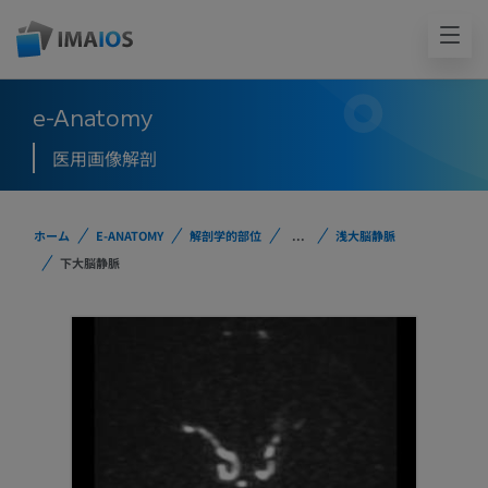
e-Anatomy
医用画像解剖
ホーム
E-ANATOMY
解剖学的部位
...
浅大脳静脈
下大脳静脈