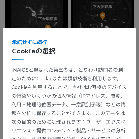
承諾せずに続行
Cookieの選択
解剖学的階層
IMAIOSと選ばれた第三者は、とりわけ訪問者の測
定のためにCookieまたは類似技術を利用します。
Cookieを利用することで、当社はお客様のデバイス
人体解剖学2
の特徴やいくつかの個人情報（IPアドレス、閲覧、
人体
>
統合系
>
心脈管系
>
体静脈
>
利用・地理的位置データ、一意識別子等）などの情
頭蓋の静脈
>
大脳の静脈
>
浅大脳静脈
>
報を分析し保存することができます。このデータは
次の目的のために処理されます：ユーザーエクスペ
下大脳静脈
リエンス・提供コンテンツ・製品・サービスの分析
下位構造：
と向上、訪問者の測定と分析、SNSとの連携、パー