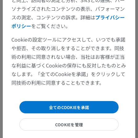
眼窩前頭静脈
ソナライズされたコンテンツの表示、パフォーマン
鈎静脈
スの測定、コンテンツの訴求。詳細は
プライバシー
ポリシー
をご覧ください。
側頭静脈
Cookieの設定ツールにアクセスして、いつでも承諾
や拒否、その取り消しをすることができます。同技
人体解剖学1
術の利用に同意されない場合、当社はお客様が正当
な利益に基づくCookieの保存にも反対したものとみ
人体神経解剖学
なします。「全てのCookieを承諾」をクリックして
同技術の利用に同意することもできます。
翻訳
全てのCOOKIEを承諾
COOKIEを管理
間違いを発見しましたか？