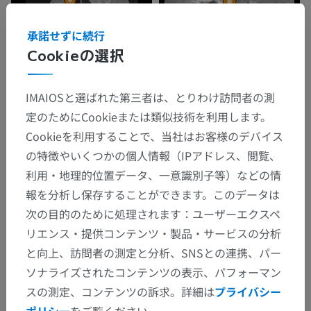
承諾せずに続行
Cookieの選択
IMAIOSと選ばれた第三者は、とりわけ訪問者の測
定のためにCookieまたは類似技術を利用します。
Cookieを利用することで、当社はお客様のデバイス
解剖学的階層
の特徴やいくつかの個人情報（IPアドレス、閲覧、
利用・地理的位置データ、一意識別子等）などの情
報を分析し保存することができます。このデータは
人体解剖学2
次の目的のために処理されます：ユーザーエクスペ
リエンス・提供コンテンツ・製品・サービスの分析
人体解剖学1
と向上、訪問者の測定と分析、SNSとの連携、パー
系統解剖
>
心脈管系
>
静脈
>
上大静脈
>
ソナライズされたコンテンツの表示、パフォーマン
［右・左］腕頭静脈
>
スの測定、コンテンツの訴求。詳細は
プライバシー
気管静脈
ポリシー
をご覧ください。