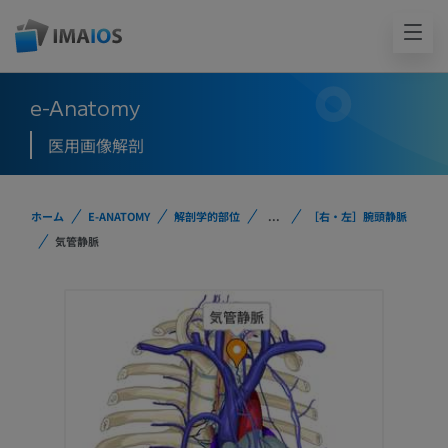
e-Anatomy
医用画像解剖
ホーム
E-ANATOMY
解剖学的部位
...
［右・左］腕頭静脈
気管静脈