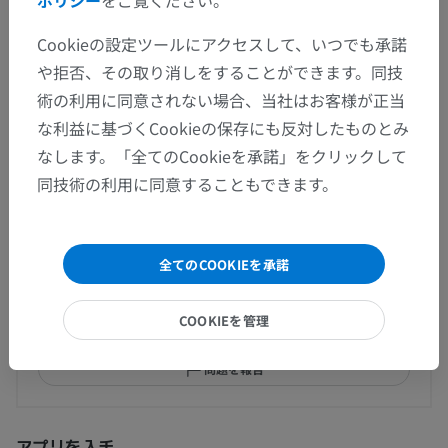
この解剖学的部位には下位構造がありま
下位構造：
Cookieの設定ツールにアクセスして、いつでも承諾
せん
や拒否、その取り消しをすることができます。同技
術の利用に同意されない場合、当社はお客様が正当
な利益に基づくCookieの保存にも反対したものとみ
なします。「全てのCookieを承諾」をクリックして
翻訳
同技術の利用に同意することもできます。
間違いを発見しましたか？
全てのCOOKIEを承諾
修正や翻訳、内容の改善の提案がありましたらどう
ぞお知らせください。
COOKIEを管理
問題を報告
アプリを入手