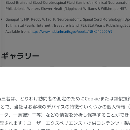
Blood-Brain and Blood-Cerebrospinal Fluid Barriers’, in Clinical Neuroanatomy
Philadelphia: Wolters Kluwer Health/Lippincott Williams & Wilkins, pp. 457.
Ganapathy MK, Reddy V, Tadi P. Neuroanatomy, Spinal Cord Morphology. [U
10]. In: StatPearls [Internet]. Treasure Island (FL): StatPearls Publishing; 20
Available from:
https://www.ncbi.nlm.nih.gov/books/NBK545206/
ギャラリー
た第三者は、とりわけ訪問者の測定のためにCookieまたは類似
することで、当社はお客様のデバイスの特徴やいくつかの個人情報（
ータ、一意識別子等）などの情報を分析し保存することができ
理されます：ユーザーエクスペリエンス・提供コンテンツ・製