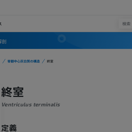
ス
解剖
脊髄中心灰白質の構造
終室
終室
Ventriculus terminalis
定義