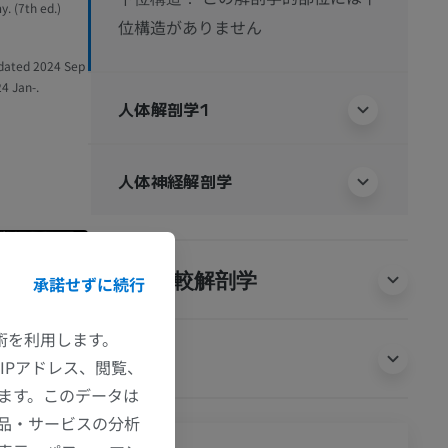
. (7th ed.)
位構造がありません
pdated 2024 Sep
24 Jan-.
人体解剖学1
人体神経解剖学
動物の比較解剖学
承諾せずに続行
技術を利用します。
翻訳
IPアドレス、閲覧、
ます。このデータは
品・サービスの分析