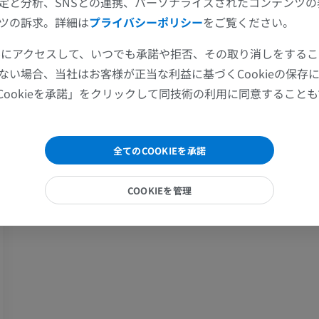
定と分析、SNSとの連携、パーソナライズされたコンテンツ
上肢
下肢
ツの訴求。詳細は
プライバシーポリシー
をご覧ください。
上肢MRI
下肢
ツールにアクセスして、いつでも承諾や拒否、その取り消しをする
MRI
イラストレー
ない場合、当社はお客様が正当な利益に基づくCookieの保存
プレミアム
プレミアム
Cookieを承諾」をクリックして同技術の利用に同意すること
肩関節MRI
下肢X線
MRI
X線画像
全てのCOOKIEを承諾
プレミアム
無料
COOKIEを管理
手関節MRI
下肢MRI
MRI
MRI
プレミアム
プレミアム
肘関節MRI
股関節MRI
MRI
MRI