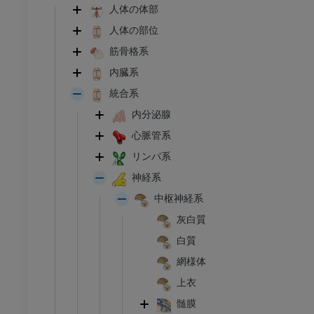
人体の体部
人体の部位
筋骨格系
内臓系
統合系
内分泌腺
心脈管系
リンパ系
神経系
中枢神経系
灰白質
白質
網様体
上衣
髄膜