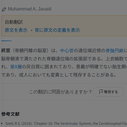
Muhammad A. Javaid
自動翻訳
原文を表示
常に原文の定義を表示
終室
（脊髄円錐の脳室）は、
の遠位端近傍の
中心管
脊髄円錐
脳脊髄液で満たされた脊髄遠位端の拡張部である。上衣細胞
れ、
の灰白質に囲まれており、意義が明確でない胎生期
第X層
であり、成人においても変異として残存することがある。
この翻訳に問題がありますか？
報告する
参考文献
Snell, R.S. (2010). ‘Chapter 16: The Ventricular System, the Cerebrospinal Flu