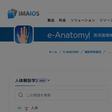
製品
料金
ソリューション
リソー
e-Anatomy
医用画像
ホーム
E-ANATOMY
解剖学的部位
...
人体解剖学2
HA2
人体