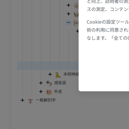
と向上、訪問者の測
足首 - 足
脊髄の灰白質
スの測定、コンテン
脊髄神経白質
I
足根MRI
Cookieの設定
脊髄中心灰白質の構造
MRI
術の利用に同意され
第X脊髄野
アム
プレミアム
なします。「全ての
前白交連
後白交連
CT関節造影
前足MRI
節造影
MRI
中心管
終室
アム
プレミアム
末梢神経系
RI
下肢MRI
感覚器
MRI
外皮
アム
プレミアム
一般解剖学
線
下肢X線
像
X線画像