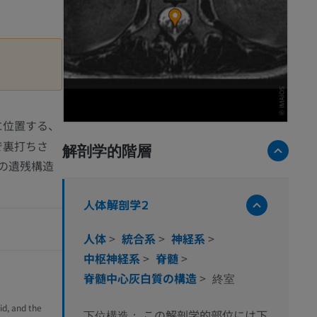
に位置する、
で裏打ちさ
解剖学的階層
の遺残構造
人体解剖学2
人体
>
統合系
>
神経系
>
中枢神経系
>
脊髄
>
脊髄中心灰白質の構造
>
終室
id, and the
この解剖学的部位には下
下位構造：