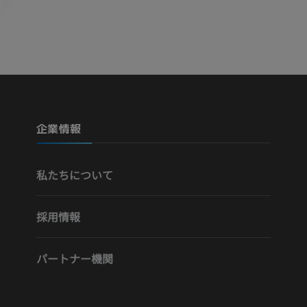
Visible Human Project
下肢CTA
写真
CT
プレミアム
プレミアム
下腿（動脈・
企業情報
CT
無料
私たちについて
下肢動脈造影
血管造影
採用情報
無料
パートナー機関