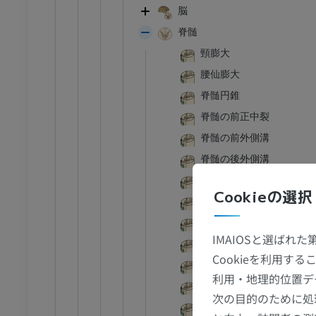
脳
脊髄
頸膨大
腰仙膨大
脊髄円錐
脊髄の前正中裂
脊髄の前外側溝
脊髄の後外側溝
脊髄の後中間溝
Cookieの選択
脊髄の後正中溝
頸髄
IMAIOSと選ばれ
胸髄
Cookieを利用
腰髄
利用・地理的位置デ
仙髄
次の目的のために処
尾髄