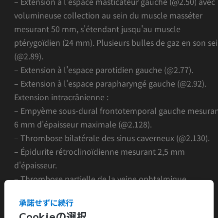
– Extension à l'espace masticateur gauche (@2.50) avec
volumineuse collection au sein du muscle masséter
mesurant 50 mm, s'étendant jusqu'au muscle
ptérygoïdien (24 mm). Plusieurs bulles de gaz en son se
(@2.89).
– Extension à l'espace parotidien gauche (@2.77).
– Extension à l'espace parapharyngé gauche (@2.92).
Extension intracrânienne :
– Empyème sous-dural frontotemporal gauche mesura
6 mm d'épaisseur maximale (@2.128).
– Thrombose bilatérale des sinus caverneux (@2.130).
– Épidurite rétroclinoïdienne mesurant 2,5 mm
d'épaisseur.
– Thrombose partielle de la veine ophtalmique
supérieure droite (@2.132).
承諾せずに続行
– Thrombose du sinus latéral et sigmoïde gauche
Cookieの選択