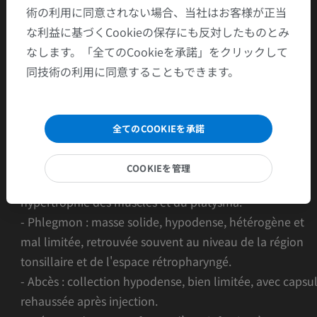
術の利用に同意されない場合、当社はお客様が正当
Etiologies :
な利益に基づくCookieの保存にも反対したものとみ
- Porte d’entrée dentaire, salivaire ou iatrogène
なします。「全てのCookieを承諾」をクリックして
- Absence de cause (20 à 50%)
同技術の利用に同意することもできます。
Clinique :
- Fièvre
- Trismus
全てのCOOKIEを承諾
- Odynophagie
Imagerie :
COOKIEを管理
- Cellulite : infiltration de la graisse (aspect réticulé),
hypertrophie des muscles et du platysma.
- Phlegmon : masse solide, hypodense, hétérogène et
mal limitée, retrouvée souvent au niveau de la région
tonsillaire et de l'espace rétropharyngé.
- Abcès : collection hypodense, bien limitée, avec capsu
rehaussée après injection.