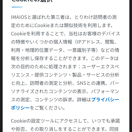
(@2.119) avec extension à la veine jugulaire interne
(@2.97) gauche.
IMAIOSと選ばれた第三者は、とりわけ訪問者の測
Infiltration des tissus sous-cutanés cervicaux et
定のためにCookieまたは類似技術を利用します。
épaississement du platysma, prédominant à gauche
Cookieを利用することで、当社はお客様のデバイス
Discussion
の特徴やいくつかの個人情報（IPアドレス、閲覧、
利用・地理的位置データ、一意識別子等）などの情
- Le scanner a une place incontournable dans les
報を分析し保存することができます。このデータは
cellulites cervico-faciales en utilisant une injection
次の目的のために処理されます：ユーザーエクスペ
biphasique de produit de contraste avec des coupes
リエンス・提供コンテンツ・製品・サービスの分析
axiales étagées de la base du crâne jusqu'en T2.
と向上、訪問者の測定と分析、SNSとの連携、パー
- Le diagnostic demeure clinique mais l'imagerie est
ソナライズされたコンテンツの表示、パフォーマン
essentielle pour le diagnostic positif d'une infection
スの測定、コンテンツの訴求。詳細は
プライバシー
profonde, pour le bilan topographique, l'extension à
ポリシー
をご覧ください。
distance, en particulier médiastinale, et le diagnostic
étiologique, avec la recherche d'une porte d'entrée.
Cookieの設定ツールにアクセスして、いつでも承諾
や拒否、その取り消しをすることができます。同技
Points clés