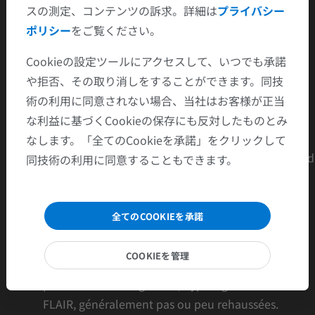
-
Étiologies
:
スの測定、コンテンツの訴求。詳細は
プライバシー
ポリシー
をご覧ください。
HTA dans 75 % des cas
Éclampsie ou pré-éclampsie
Cookieの設定ツールにアクセスして、いつでも承諾
Chimiothérapies, transplantations
や拒否、その取り消しをすることができます。同技
Septicémies, infections sévères
術の利用に同意されない場合、当社はお客様が正当
insuffisance rénale chronique et dialyse
な利益に基づくCookieの保存にも反対したものとみ
maladies auto-immunes
なします。「全てのCookieを承諾」をクリックして
- Entité radioclinique associant une atteinte réversible 
同技術の利用に同意することもできます。
système nerveux central à une atteinte d'imagerie
typique
全てのCOOKIEを承諾
- Aspect IRM typique:
COOKIEを管理
Lésions diffuses corticales, sous-corticales et
profondes en isosignal T1, hypersignal T2 et
FLAIR, généralement pas ou peu rehaussées.