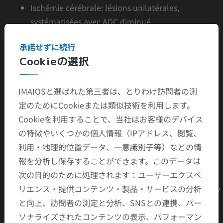
Ischémie cérébrale: lésions unilatérales,
systématisées avec ADC diminué
Thromboses veineuses centrales
承諾せずに続行
Hyperhémie cérébrale transitoire: post
Cookieの選択
comitiale, décompression rapide d'HSD:
hypersignaux FLAIR et T2 diffus, ADC augmenté
IMAIOSと選ばれた第三者は、とりわけ訪問者の測
Encéphalopathies pontiques, auto-immunes
定のためにCookieまたは類似技術を利用します。
Oedème post hypoxique prolongée
Cookieを利用することで、当社はお客様のデバイス
Creutzfeldt-Jakob
の特徴やいくつかの個人情報（IPアドレス、閲覧、
Gliomatose cérébrale
利用・地理的位置データ、一意識別子等）などの情
LEMP
報を分析し保存することができます。このデータは
Discussion
次の目的のために処理されます：ユーザーエクスペ
リエンス・提供コンテンツ・製品・サービスの分析
- PRESS syndrome: posterior reversibe encephalopathy
と向上、訪問者の測定と分析、SNSとの連携、パー
syndrome
ソナライズされたコンテンツの表示、パフォーマン