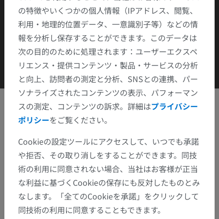
の特徴やいくつかの個人情報（IPアドレス、閲覧、
Pas de lésion traumatique retenue par ailleurs.
利用・地理的位置データ、一意識別子等）などの情
報を分析し保存することができます。このデータは
次の目的のために処理されます：ユーザーエクスペ
リエンス・提供コンテンツ・製品・サービスの分析
と向上、訪問者の測定と分析、SNSとの連携、パー
ソナライズされたコンテンツの表示、パフォーマン
スの測定、コンテンツの訴求。詳細は
プライバシー
ポリシー
をご覧ください。
IMADIS groupe
アルバム: Les radiographies des urgences
Cookieの設定ツールにアクセスして、いつでも承諾
や拒否、その取り消しをすることができます。同技
術の利用に同意されない場合、当社はお客様が正当
キーフレーム
な利益に基づくCookieの保存にも反対したものとみ
なします。「全てのCookieを承諾」をクリックして
同技術の利用に同意することもできます。