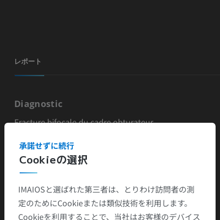
レポート
Diagnostic
Fracture bifocale du cadre obturateur.
Anamnèse
承諾せずに続行
Cookieの選択
Chute chez une patiente de 90 ans.
Résultats
IMAIOSと選ばれた第三者は、とりわけ訪問者の測
定のためにCookieまたは類似技術を利用します。
Fracture des branches ilio et ischio-pubiennes droites,
Cookieを利用することで、当社はお客様のデバイス
non déplacées (flèches bleues).