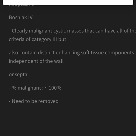
neoplasms
Bosniak IV
- Clearly malignant cystic masses that can have all of th
criteria of category III but
also contain distinct enhancing soft-tissue components
independent of the wall
or septa
- % malignant : ~ 100%
- Need to be removed