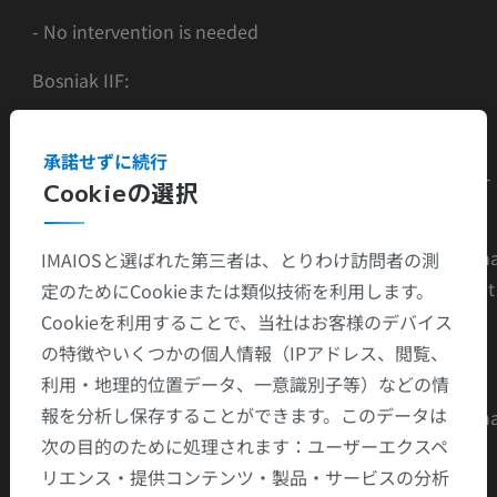
- No intervention is needed
Bosniak IIF:
- Cysts may contain multiple hairline-thin septa
承諾せずに続行
Perceived (not measurable) enhancement of a hairline-
Cookieの選択
thin smooth septum or wall can be identiﬁed;
- Possible minimal thickening of wall or septa, which m
IMAIOSと選ばれた第三者は、とりわけ訪問者の測
contain calciﬁcation that may be thick and nodular, but
定のためにCookieまたは類似技術を利用します。
no measurable contrast enhancement is present
Cookieを利用することで、当社はお客様のデバイス
の特徴やいくつかの個人情報（IPアドレス、閲覧、
- No enhancing soft-tissue components
利用・地理的位置データ、一意識別子等）などの情
報を分析し保存することができます。このデータは
- Totally intrarenal nonenhancing high-attenuating ren
次の目的のために処理されます：ユーザーエクスペ
lesions (>3 cm) also included in this category(lesions
リエンス・提供コンテンツ・製品・サービスの分析
generally well marginated)