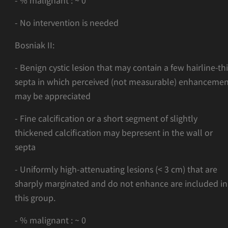
- % malignant : ~ 0
- No intervention is needed
Bosniak II:
- Benign cystic lesion that may contain a few hairline-th
septa in which perceived (not measurable) enhancemen
may be appreciated
- Fine calciﬁcation or a short segment of slightly
thickened calciﬁcation may bepresent in the wall or
septa
- Uniformly high-attenuating lesions (< 3 cm) that are
sharply marginated and do not enhance are included in
this group.
- % malignant : ~ 0