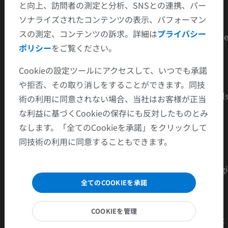
と向上、訪問者の測定と分析、SNSとの連携、パー
- % malignant : ~ 5 %
ソナライズされたコンテンツの表示、パフォーマン
スの測定、コンテンツの訴求。詳細は
プライバシー
- Thought to be benign but need follow-up to prove the
ポリシー
をご覧ください。
benignity by showing stability
Cookieの設定ツールにアクセスして、いつでも承諾
Bosniak III
や拒否、その取り消しをすることができます。同技
- Cystic masses with thickened irregular or smooth wall
術の利用に同意されない場合、当社はお客様が正当
or septa and in which measurable enhancement is
な利益に基づくCookieの保存にも反対したものとみ
present;
なします。「全てのCookieを承諾」をクリックして
同技術の利用に同意することもできます。
- % malignant : ~ 50%
- Need surgical intervention in most cases with histologi
diagnosis, as neoplasm cannot be excluded
全てのCOOKIEを承諾
- This category includes complicated hemorrhagic or
COOKIEを管理
infected cysts, multilocular cystic nephroma, and cystic