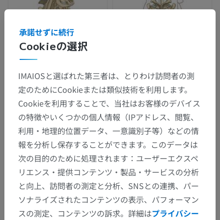
承諾せずに続行
Cookieの選択
IMAIOSと選ばれた第三者は、とりわけ訪問者の測
定のためにCookieまたは類似技術を利用します。
Cookieを利用することで、当社はお客様のデバイス
解剖学的階層
の特徴やいくつかの個人情報（IPアドレス、閲覧、
利用・地理的位置データ、一意識別子等）などの情
獣医解剖学
報を分析し保存することができます。このデータは
次の目的のために処理されます：ユーザーエクスペ
関節学
>
後肢の関節
>
足の関節
>
趾節間関節
リエンス・提供コンテンツ・製品・サービスの分析
と向上、訪問者の測定と分析、SNSとの連携、パー
下位構造：
ソナライズされたコンテンツの表示、パフォーマン
底側陥凹
スの測定、コンテンツの訴求。詳細は
プライバシー
底側靱帯