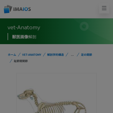
vet-Anatomy
獣医画像
解剖
ホーム
VET-ANATOMY
解剖学的構造
...
足の関節
趾節間関節