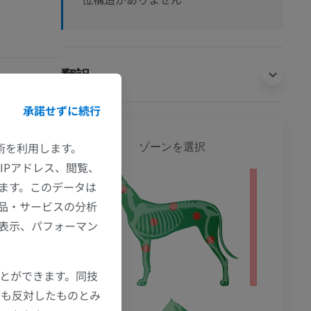
翻訳
承諾せずに続行
犬 - 
ゾーンを選択
技術を利用します。
 Neurologie II,
IPアドレス、閲覧、
ます。このデータは
品・サービスの分析
の表示、パフォーマン
ことができます。同技
にも反対したものとみ