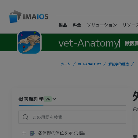
製品
料金
ソリューション
リソー
vet-Anatomy
獣医
ホーム
VET-ANATOMY
解剖学的構造
獣医解剖学
VA
F
各体部の体位を示す用語
関