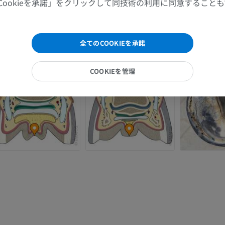
Cookieを承諾」をクリックして同技術の利用に同意すること
馬 - 手根骨
CT
全てのCOOKIEを承諾
プレミアム
馬：筋学
COOKIEを管理
イラストレーション
プレミアム
馬 - 指（趾）
MRI
プレミアム
馬 - 指および蹄
イラストレーション
プレミアム