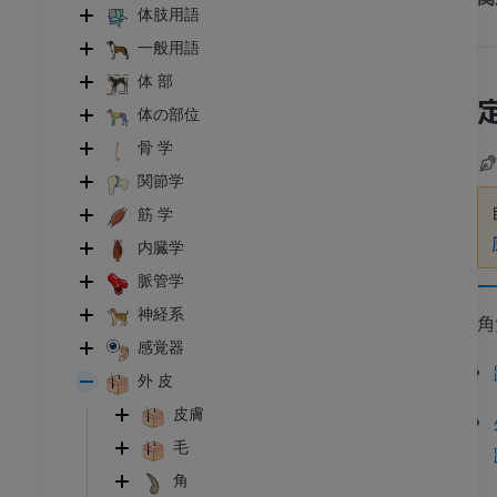
体肢用語
一般用語
体 部
体の部位
骨 学
関節学
筋 学
内臓学
脈管学
神経系
角
感覚器
外 皮
皮膚
毛
角