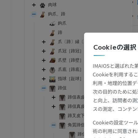
肉球
鉤爪、蹄
鉤爪
蹄
爪〔蹄〕縁〔爪郭(食肉類)〕
Cookieの選択
爪冠［蹄冠］
参
爪壁［蹄壁］
ウシ亜科
IMAIOSと選ばれ
爪底［蹄底］
Cookieを利用
頭頸部
ウシ亜科 - 一般解剖学
指球［趾球］、蹄球
利用・地理的位置デ
イラストレーション
蹄伹
次の目的のために処
アム
無料
蹄伹表皮
と向上、訪問者の測
蹄伹真皮
スの測定、コンテン
 胸郭
ウシ亜科 - 骨学
蹄叉皮下組織［蹠枕蹄叉部］
イラストレーション
Cookieの設定
角質蹄伹
術の利用に同意され
アム
プレミアム
蹄伹尖