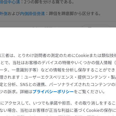
：2つの脚を分ける窩である。
蹄伹中心溝
および
：蹄伹を蹄底脚から区分する。
外側
内側蹄伹傍溝
この翻訳に問題がありますか？
報告する
考文献
馬
マウス
た第三者は、とりわけ訪問者の測定のためにCookieまたは類似
Barone R, Simoens P. Anatomie comparée des mammifères domestiques, Tome 7,
することで、当社はお客様のデバイスの特徴やいくつかの個人情報（
Vigot, Paris, 2010.
馬 - 骨学
マウス - 全身
ータ、一意識別子等）などの情報を分析し保存することができ
イラストレーション
CT
理されます：ユーザーエクスペリエンス・提供コンテンツ・製
プレミアム
無料
ギャラリー
定と分析、SNSとの連携、パーソナライズされたコンテンツ
ツの訴求。詳細は
プライバシーポリシー
をご覧ください。
馬 - 骨学
X線画像
ツールにアクセスして、いつでも承諾や拒否、その取り消しをする
ない場合、当社はお客様が正当な利益に基づくCookieの保存
無料