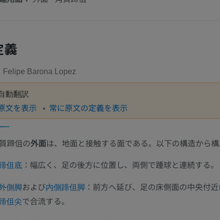
定義
Felipe Barona Lopez
自動翻訳
原文を表示
常に原文の定義を表示
質蹄伹の
外面
は、地面と接触する面である。以下の構造から構
：幅広く、足の後方に位置し、両側で踵球と連続する。
蹄伹底
および
：前方へ延び、足の床側面の中央付近
外側脚
内側蹄伹脚
で合流する。
蹄伹尖