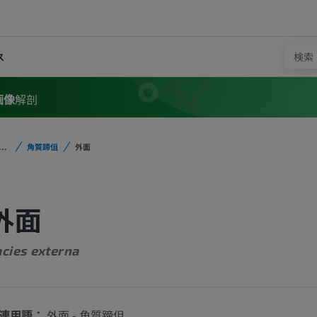
ス
画像
解剖
...
角質蹄伹
外面
外面
acies externa
連用語：
外面 - 角質蹄伹