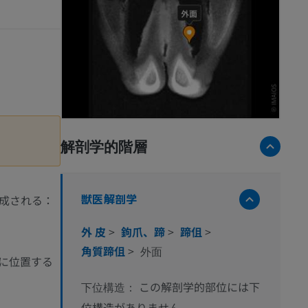
解剖学的階層
獣医解剖学
成される：
外 皮
>
鉤爪、蹄
>
蹄伹
>
角質蹄伹
>
外面
に位置する
この解剖学的部位には下
下位構造：
位構造がありません