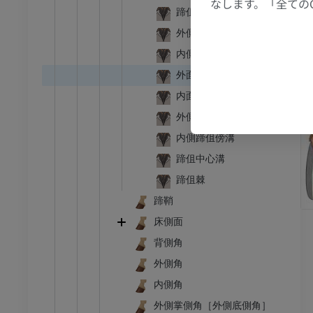
なします。「全ての
蹄伹底
腹部 – 骨盤
外側蹄伹脚
内側蹄伹脚
アム
外面
内面
骨学
像
外側蹄伹傍溝
内側蹄伹傍溝
アム
蹄伹中心溝
骨学
蹄伹棘
トレーション
蹄鞘
アム
床側面
背側角
外側角
内側角
外側掌側角［外側底側角］