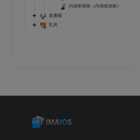
内側掌側角［内側底側角］
皮膚腺
乳房