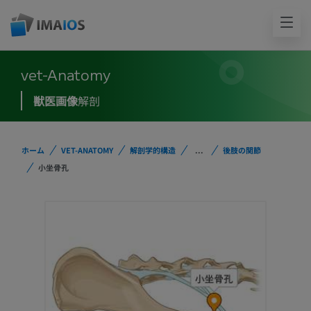
vet-Anatomy
獣医画像
解剖
ホーム
VET-ANATOMY
解剖学的構造
...
後肢の関節
小坐骨孔