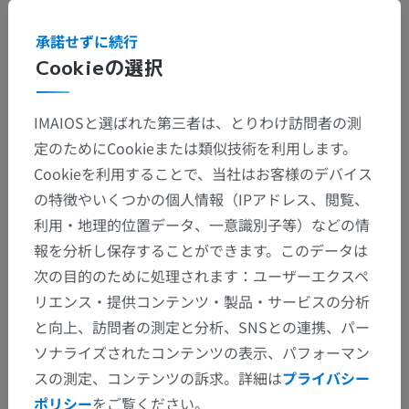
承諾せずに続行
Cookieの選択
IMAIOSと選ばれた第三者は、とりわけ訪問者の測
定のためにCookieまたは類似技術を利用します。
Cookieを利用することで、当社はお客様のデバイス
解剖学的階層
の特徴やいくつかの個人情報（IPアドレス、閲覧、
利用・地理的位置データ、一意識別子等）などの情
報を分析し保存することができます。このデータは
獣医解剖学
次の目的のために処理されます：ユーザーエクスペ
関節学
>
後肢の関節
>
リエンス・提供コンテンツ・製品・サービスの分析
小坐骨孔
と向上、訪問者の測定と分析、SNSとの連携、パー
この解剖学的部位には下位構造がありま
下位構造：
ソナライズされたコンテンツの表示、パフォーマン
せん
スの測定、コンテンツの訴求。詳細は
プライバシー
ポリシー
をご覧ください。