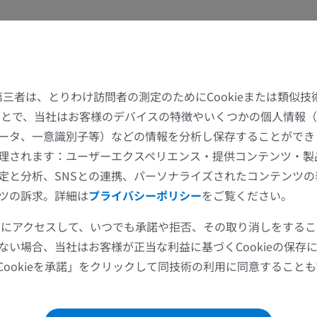
馬
マウス
馬 - 骨学
マウス - 全身
イラストレーション
CT
た第三者は、とりわけ訪問者の測定のためにCookieまたは類似
プレミアム
無料
することで、当社はお客様のデバイスの特徴やいくつかの個人情報（
ータ、一意識別子等）などの情報を分析し保存することができ
馬 - 骨学
理されます：ユーザーエクスペリエンス・提供コンテンツ・製
X線画像
定と分析、SNSとの連携、パーソナライズされたコンテンツ
無料
ツの訴求。詳細は
プライバシーポリシー
をご覧ください。
ツールにアクセスして、いつでも承諾や拒否、その取り消しをする
馬 - 手根骨
ない場合、当社はお客様が正当な利益に基づくCookieの保存
CT
Cookieを承諾」をクリックして同技術の利用に同意すること
プレミアム
馬：筋学