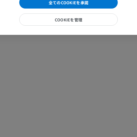
全てのCOOKIEを承諾
イラストレーション
プレミアム
COOKIEを管理
馬 - 指（趾）
MRI
プレミアム
馬 - 指および蹄
イラストレーション
プレミアム
馬 - 頭部
CT
プレミアム
馬 - 歯