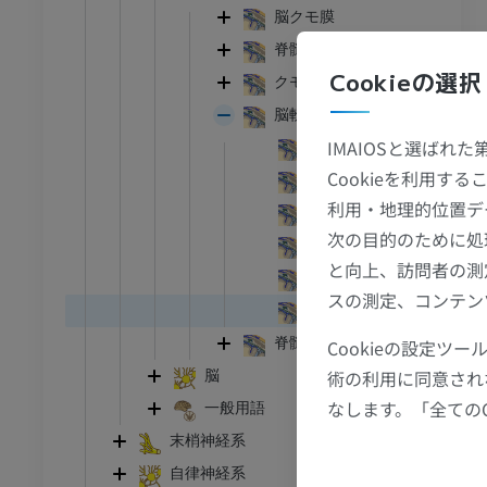
脳クモ膜
脊髄クモ膜
ウシ亜科
Cookieの選択
クモ膜下槽
頭頸部
ウシ亜科 - 一般解剖学
脳軟膜
イラストレーション
IMAIOSと選ばれ
第四脳室脈絡組織
アム
無料
Cookieを利用
第四脳室脈絡叢
利用・地理的位置デ
第三脳室脈絡組織
 胸郭
ウシ亜科 - 骨学
次の目的のために処
第三脳室脈絡叢
イラストレーション
と向上、訪問者の測
側脳室脈絡叢
アム
プレミアム
スの測定、コンテン
脈絡糸球
脊髄軟膜
Cookieの設定
腹部 – 骨盤
術の利用に同意され
脳
なします。「全ての
一般用語
アム
末梢神経系
骨学
自律神経系