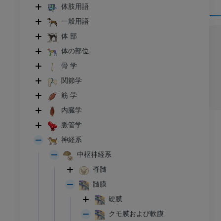
体肢用語
一般用語
体 部
体の部位
骨 学
関節学
筋 学
内臓学
脈管学
神経系
中枢神経系
脊髄
髄膜
硬膜
クモ膜および軟膜