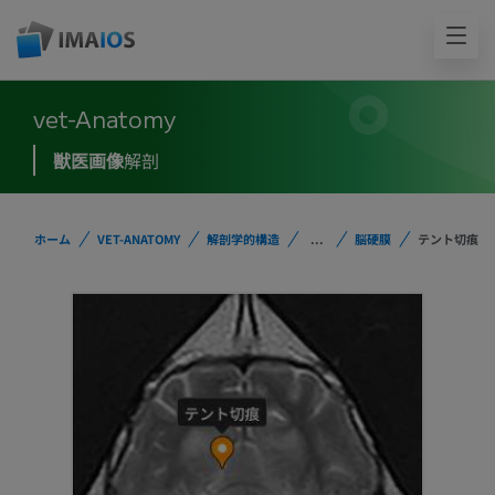
vet-Anatomy
獣医画像
解剖
ホーム
VET-ANATOMY
解剖学的構造
...
脳硬膜
テント切痕