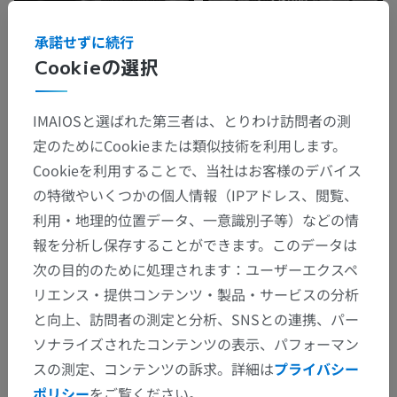
承諾せずに続行
Cookieの選択
IMAIOSと選ばれた第三者は、とりわけ訪問者の測
定のためにCookieまたは類似技術を利用します。
解剖学的階層
Cookieを利用することで、当社はお客様のデバイス
の特徴やいくつかの個人情報（IPアドレス、閲覧、
利用・地理的位置データ、一意識別子等）などの情
獣医解剖学
報を分析し保存することができます。このデータは
神経系
>
中枢神経系
>
髄膜
>
硬膜
>
脳硬膜
>
次の目的のために処理されます：ユーザーエクスペ
リエンス・提供コンテンツ・製品・サービスの分析
テント切痕
と向上、訪問者の測定と分析、SNSとの連携、パー
この解剖学的部位には下位構造がありま
下位構造：
ソナライズされたコンテンツの表示、パフォーマン
せん
スの測定、コンテンツの訴求。詳細は
プライバシー
ポリシー
をご覧ください。