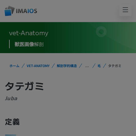
vet-Anatomy
獣医画像
解剖
ホーム
VET-ANATOMY
解剖学的構造
...
毛
タテガミ
タテガミ
Juba
定義