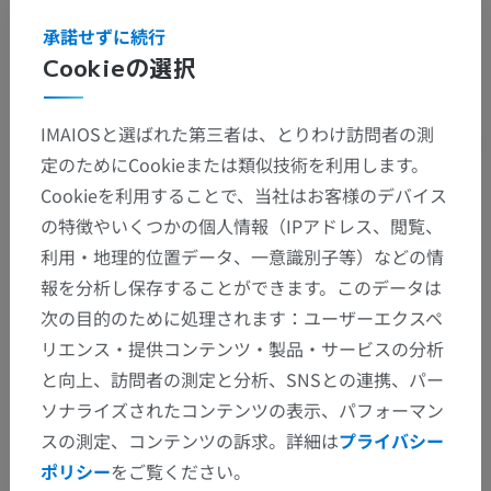
せん
承諾せずに続行
Cookieの選択
IMAIOSと選ばれた第三者は、とりわけ訪問者の測
翻訳
定のためにCookieまたは類似技術を利用します。
Cookieを利用することで、当社はお客様のデバイス
の特徴やいくつかの個人情報（IPアドレス、閲覧、
間違いを発見しましたか？
利用・地理的位置データ、一意識別子等）などの情
修正や翻訳、内容の改善の提案がありましたらどう
報を分析し保存することができます。このデータは
ぞお知らせください。
次の目的のために処理されます：ユーザーエクスペ
リエンス・提供コンテンツ・製品・サービスの分析
問題を報告
と向上、訪問者の測定と分析、SNSとの連携、パー
ソナライズされたコンテンツの表示、パフォーマン
スの測定、コンテンツの訴求。詳細は
プライバシー
アプリを入手
ポリシー
をご覧ください。