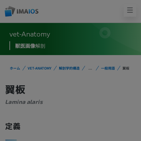
vet-Anatomy
獣医画像
解剖
ホーム
VET-ANATOMY
解剖学的構造
...
一般用語
翼板
翼板
Lamina alaris
定義