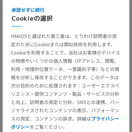
せん
承諾せずに続行
Cookieの選択
IMAIOSと選ばれた第三者は、とりわけ訪問者の測
翻訳
定のためにCookieまたは類似技術を利用します。
Cookieを利用することで、当社はお客様のデバイス
の特徴やいくつかの個人情報（IPアドレス、閲覧、
間違いを発見しましたか？
利用・地理的位置データ、一意識別子等）などの情
修正や翻訳、内容の改善の提案がありましたらどう
報を分析し保存することができます。このデータは
ぞお知らせください。
次の目的のために処理されます：ユーザーエクスペ
リエンス・提供コンテンツ・製品・サービスの分析
問題を報告
と向上、訪問者の測定と分析、SNSとの連携、パー
ソナライズされたコンテンツの表示、パフォーマン
スの測定、コンテンツの訴求。詳細は
プライバシー
アプリを入手
ポリシー
をご覧ください。