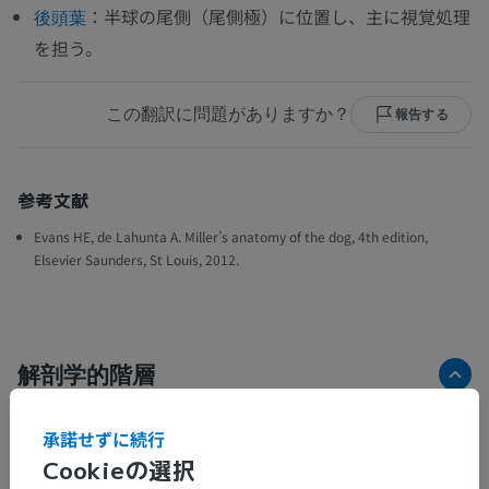
：半球の尾側（尾側極）に位置し、主に視覚処理
後頭葉
を担う。
この翻訳に問題がありますか？
報告する
参考文献
Evans HE, de Lahunta A. Miller’s anatomy of the dog, 4th edition,
Elsevier Saunders, St Louis, 2012.
解剖学的階層
承諾せずに続行
獣医解剖学
Cookieの選択