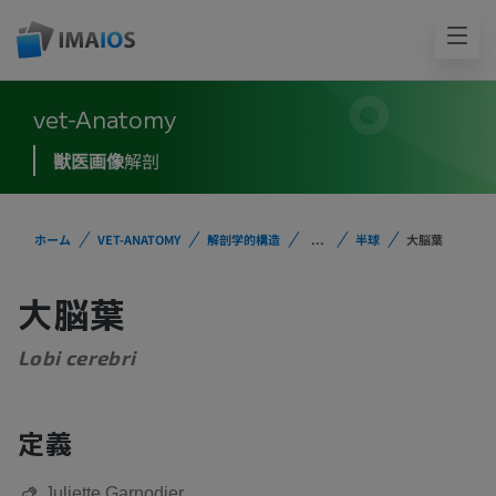
vet-Anatomy
獣医画像
解剖
ホーム
VET-ANATOMY
解剖学的構造
...
半球
大脳葉
大脳葉
Lobi cerebri
定義
Juliette Garnodier