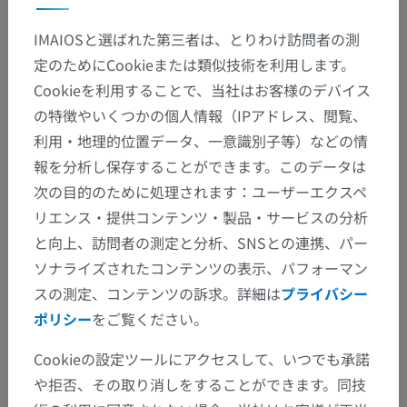
神経系
>
中枢神経系
>
脳
>
前脳
>
終脳
>
半球
>
大脳葉
IMAIOSと選ばれた第三者は、とりわけ訪問者の測
定のためにCookieまたは類似技術を利用します。
下位構造：
Cookieを利用することで、当社はお客様のデバイス
前頭葉
の特徴やいくつかの個人情報（IPアドレス、閲覧、
後頭葉
利用・地理的位置データ、一意識別子等）などの情
報を分析し保存することができます。このデータは
頭頂葉
次の目的のために処理されます：ユーザーエクスペ
側頭葉
リエンス・提供コンテンツ・製品・サービスの分析
と向上、訪問者の測定と分析、SNSとの連携、パー
ソナライズされたコンテンツの表示、パフォーマン
スの測定、コンテンツの訴求。詳細は
プライバシー
人間の比較解剖学
ポリシー
をご覧ください。
Cookieの設定ツールにアクセスして、いつでも承諾
翻訳
や拒否、その取り消しをすることができます。同技