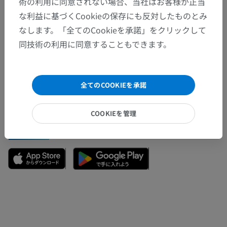
術の利用に同意されない場合、当社はお客様が正当
な利益に基づくCookieの保存にも反対したものとみ
なします。「全てのCookieを承諾」をクリックして
間違いを発見しましたか？
同技術の利用に同意することもできます。
修正や翻訳、内容の改善の提案がありましたらどう
ぞお知らせください。
全てのCOOKIEを承諾
問題を報告
COOKIEを管理
アプリを入手