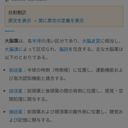
自動翻訳
原文を表示
常に原文の定義を表示
大脳葉
は、各
の浅い区分であり、
に相当し、
半球
大脳皮質
によって区切られ、
を包含する。主な大脳葉は
大脳溝
脳回
以下のとおりである。
：半球の吻側（吻側極）に位置し、運動機能およ
前頭葉
び高次認知機能と連合する。
：前頭葉と後頭葉の間の背側に位置し、感覚・空
頭頂葉
間処理に関与する。
：前頭葉および頭頂葉の腹外側に位置し、聴覚お
側頭葉
よび記憶に関与する。