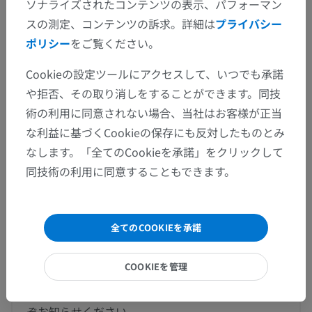
ソナライズされたコンテンツの表示、パフォーマン
獣医解剖学
スの測定、コンテンツの訴求。詳細は
プライバシー
ポリシー
をご覧ください。
関節学
>
脊柱、胸郭および頭蓋の関節
>
環軸関節
>
蓋膜
Cookieの設定ツールにアクセスして、いつでも承諾
や拒否、その取り消しをすることができます。同技
この解剖学的部位には下位構造がありま
下位構造：
術の利用に同意されない場合、当社はお客様が正当
せん
な利益に基づくCookieの保存にも反対したものとみ
なします。「全てのCookieを承諾」をクリックして
同技術の利用に同意することもできます。
翻訳
全てのCOOKIEを承諾
間違いを発見しましたか？
COOKIEを管理
修正や翻訳、内容の改善の提案がありましたらどう
ぞお知らせください。