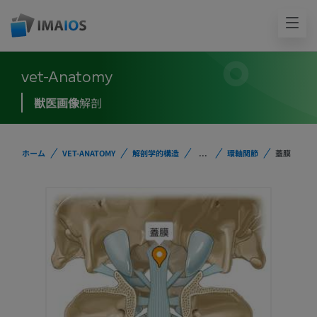
vet-Anatomy
獣医画像
解剖
ホーム
VET-ANATOMY
解剖学的構造
...
環軸関節
蓋膜