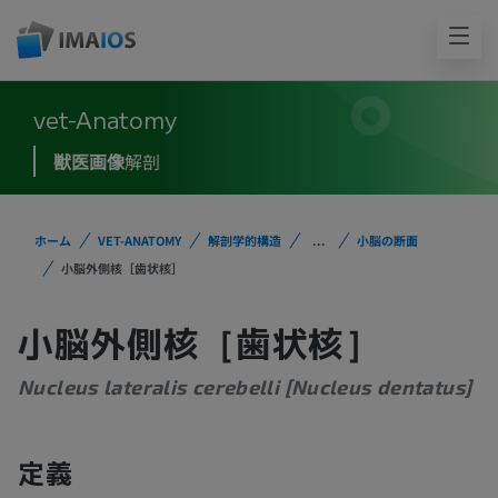
vet-Anatomy
獣医画像
解剖
ホーム
VET-ANATOMY
解剖学的構造
...
小脳の断面
小脳外側核［歯状核］
小脳外側核［歯状核］
Nucleus lateralis cerebelli [Nucleus dentatus]
定義