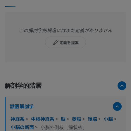
この解剖学的構造にはまだ定義がありません
定義を提案
解剖学的階層
獣医解剖学
神経系
>
中枢神経系
>
脳
>
菱脳
>
後脳
>
小脳
>
小脳の断面
>
小脳外側核［歯状核］