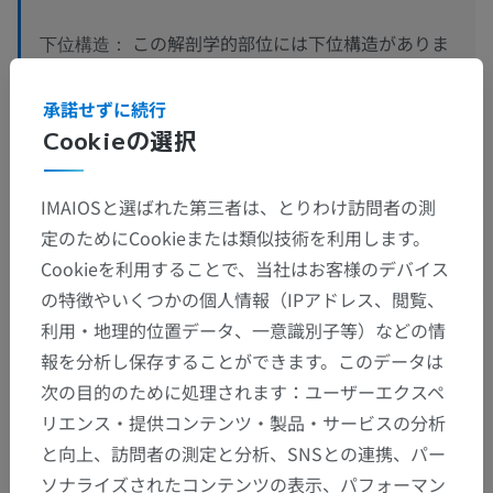
この解剖学的部位には下位構造がありま
下位構造：
せん
承諾せずに続行
Cookieの選択
人間の比較解剖学
IMAIOSと選ばれた第三者は、とりわけ訪問者の測
定のためにCookieまたは類似技術を利用します。
Cookieを利用することで、当社はお客様のデバイス
翻訳
の特徴やいくつかの個人情報（IPアドレス、閲覧、
利用・地理的位置データ、一意識別子等）などの情
報を分析し保存することができます。このデータは
間違いを発見しましたか？
次の目的のために処理されます：ユーザーエクスペ
リエンス・提供コンテンツ・製品・サービスの分析
修正や翻訳、内容の改善の提案がありましたらどう
と向上、訪問者の測定と分析、SNSとの連携、パー
ぞお知らせください。
ソナライズされたコンテンツの表示、パフォーマン