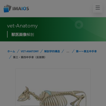
vet-Anatomy
獣医画像
解剖
ホーム
VET-ANATOMY
解剖学的構造
...
第一～第五中手骨
第三・第四中手骨（反芻類）