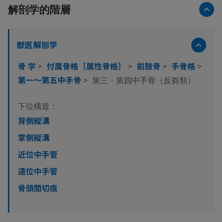
解剖学的階層
獣医解剖学
骨 学
>
付属骨格［属性骨格］
>
前肢骨
>
手骨格
>
第一～第五中手骨
>
第三・第四中手骨（反芻類）
下位構造：
背側縦溝
掌側縦溝
近位中手管
遠位中手管
骨頭間切痕