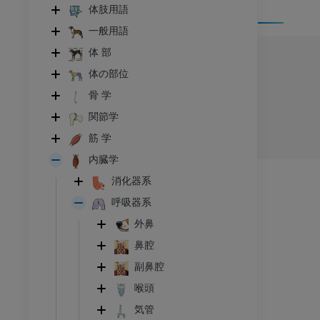
体肢用語
一般用語
体 部
体の部位
骨 学
関節学
筋 学
内臓学
消化器系
呼吸器系
外鼻
鼻腔
副鼻腔
喉頭
ウシ亜科
気管