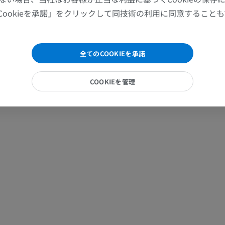
馬 - 指（趾）
Cookieを承諾」をクリックして同技術の利用に同意すること
MRI
プレミアム
全てのCOOKIEを承諾
馬 - 指および蹄
イラストレーション
COOKIEを管理
プレミアム
馬 - 頭部
CT
プレミアム
馬 - 歯
イラストレーション
無料