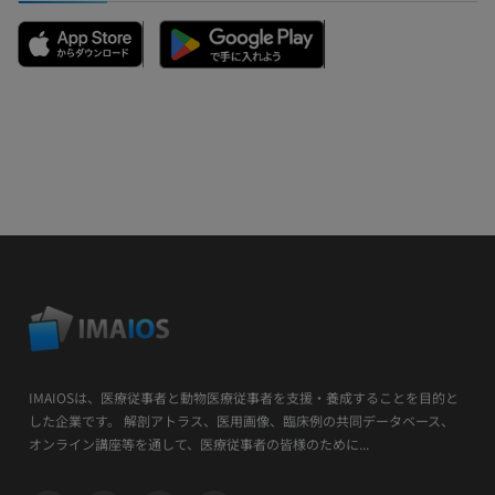
IMAIOSは、医療従事者と動物医療従事者を支援・養成することを目的と
した企業です。 解剖アトラス、医用画像、臨床例の共同データベース、
オンライン講座等を通して、医療従事者の皆様のために...