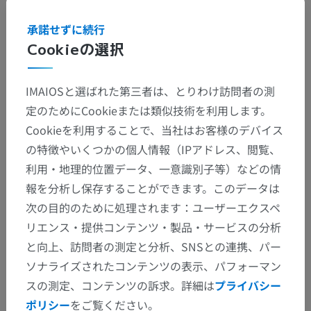
承諾せずに続行
Cookieの選択
IMAIOSと選ばれた第三者は、とりわけ訪問者の測
定のためにCookieまたは類似技術を利用します。
解剖学的階層
Cookieを利用することで、当社はお客様のデバイス
の特徴やいくつかの個人情報（IPアドレス、閲覧、
利用・地理的位置データ、一意識別子等）などの情
獣医解剖学
報を分析し保存することができます。このデータは
感覚器
>
平衡聴覚器［耳］
>
中耳
>
鼓膜
>
次の目的のために処理されます：ユーザーエクスペ
ツチ骨条
リエンス・提供コンテンツ・製品・サービスの分析
と向上、訪問者の測定と分析、SNSとの連携、パー
この解剖学的部位には下位構造がありま
下位構造：
ソナライズされたコンテンツの表示、パフォーマン
せん
スの測定、コンテンツの訴求。詳細は
プライバシー
ポリシー
をご覧ください。