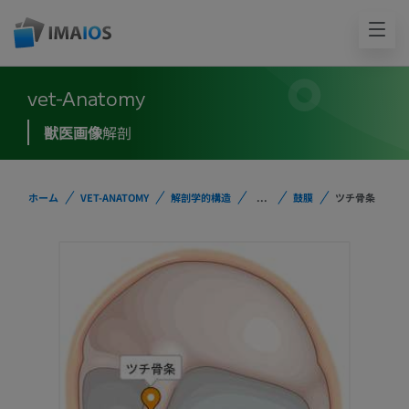
vet-Anatomy
獣医画像
解剖
ホーム
VET-ANATOMY
解剖学的構造
...
鼓膜
ツチ骨条