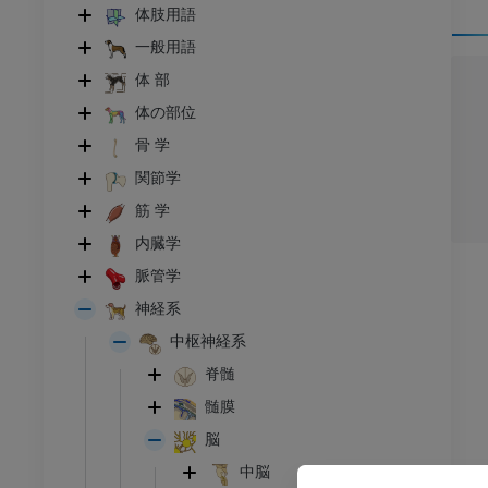
体肢用語
一般用語
体 部
体の部位
骨 学
関節学
筋 学
内臓学
脈管学
神経系
中枢神経系
脊髄
髄膜
ウシ亜科
脳
中脳