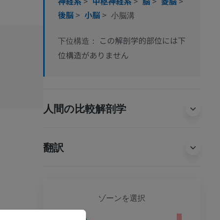
神経系
>
中枢神経系
>
脳
>
菱脳
>
後脳
>
小脳
>
小脳溝
この解剖学的部位には下
下位構造：
位構造がありません
人間の比較解剖学
翻訳
犬 - 
ゾーンを選択