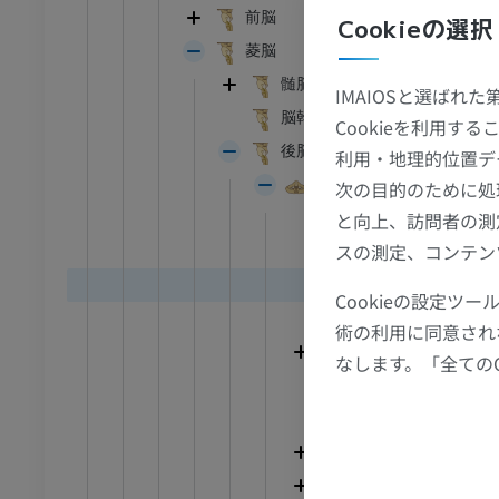
頭頸部
ウシ亜科 - 一般解剖学
前脳
Cookieの選択
イラストレーション
菱脳
アム
無料
髄脳
IMAIOSと選ばれ
脳幹
 胸郭
ウシ亜科 - 骨学
Cookieを利用
イラストレーション
後脳
利用・地理的位置デ
小脳
次の目的のために処
アム
プレミアム
と向上、訪問者の測
小脳回
腹部 – 骨盤
スの測定、コンテン
小脳裂
小脳溝
Cookieの設定
アム
小脳谷
術の利用に同意され
小脳体
なします。「全ての
骨学
垂小節裂
像
片葉小節葉
アム
虫部
小脳半球
骨学