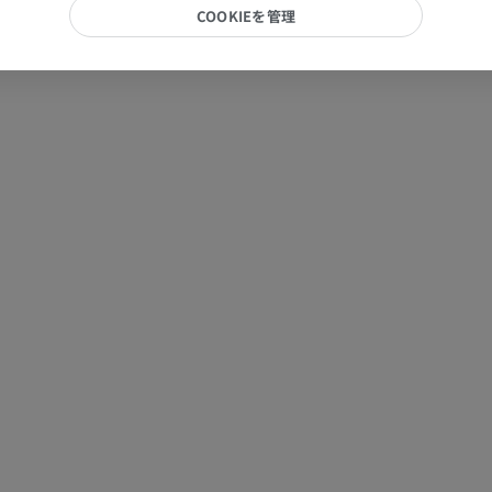
COOKIEを管理
MRI
プレミアム
馬 - 指および蹄
イラストレーション
プレミアム
馬 - 頭部
CT
プレミアム
馬 - 歯
イラストレーション
無料