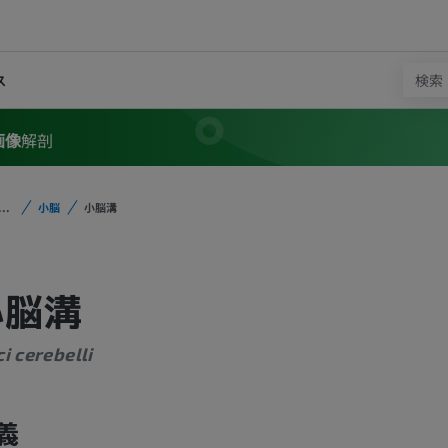
ス
画像
解剖
...
小脳
小脳溝
小脳溝
i cerebelli
義