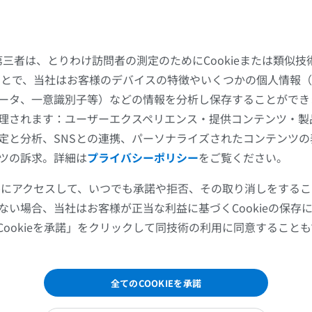
馬 - 骨学
マウス - 全身
イラストレーション
CT
プレミアム
無料
た第三者は、とりわけ訪問者の測定のためにCookieまたは類似
馬 - 骨学
することで、当社はお客様のデバイスの特徴やいくつかの個人情報（
X線画像
ータ、一意識別子等）などの情報を分析し保存することができ
理されます：ユーザーエクスペリエンス・提供コンテンツ・製
無料
定と分析、SNSとの連携、パーソナライズされたコンテンツ
馬 - 手根骨
ツの訴求。詳細は
プライバシーポリシー
をご覧ください。
CT
ツールにアクセスして、いつでも承諾や拒否、その取り消しをする
プレミアム
ない場合、当社はお客様が正当な利益に基づくCookieの保存
Cookieを承諾」をクリックして同技術の利用に同意すること
馬：筋学
イラストレーション
プレミアム
全てのCOOKIEを承諾
馬 - 指（趾）