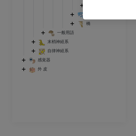
小脳の断面
トレーション
第四脳室
アム
橋
一般用語
末梢神経系
自律神経系
感覚器
外 皮