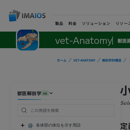
製品
料金
ソリューション
リソー
vet-Anatomy
獣医
ホーム
VET-ANATOMY
解剖学的構造
獣医解剖学
VA
Sulc
定
各体部の体位を示す用語