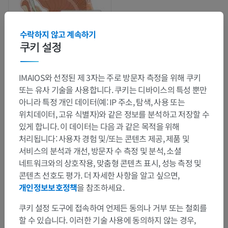
수락하지 않고 계속하기
쿠키 설정
IMAIOS와 선정된 제 3자는 주로 방문자 측정을 위해 쿠키
또는 유사 기술을 사용합니다. 쿠키는 디바이스의 특성 뿐만
해부학적 계층
아니라 특정 개인 데이터(예: IP 주소, 탐색, 사용 또는
위치데이터, 고유 식별자)와 같은 정보를 분석하고 저장할 수
있게 합니다. 이 데이터는 다음 과 같은 목적을 위해
인체 해부학 2
처리됩니다: 사용자 경험 및/또는 콘텐츠 제공, 제품 및
서비스의 분석과 개선, 방문자 수 측정 및 분석, 소셜
네트워크와의 상호작용, 맞춤형 콘텐츠 표시, 성능 측정 및
인체 해부학 1
콘텐츠 선호도 평가. 더 자세한 사항을 알고 싶으면,
계통해부학
>
근육계통
>
힘줄집과 윤활주머니
>
개인정보보호정책
을 참조하세요.
목관절낭
>
목뿔뒤주머니
쿠키 설정 도구에 접속하여 언제든 동의나 거부 또는 철회를
할 수 있습니다. 이러한 기술 사용에 동의하지 않는 경우,
이 부위는 하위 해부 구조가 없습니다
하위 구조: