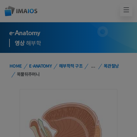
e-Anatomy
영상
해부학
HOME
E-ANATOMY
해부학적 구조
...
목관절낭
목뿔뒤주머니