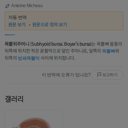
Antoine Micheau
자동 번역
원문 보기
원문으로 정의 보기
목뿔뒤주머니
(
Subhyoid bursa
;
Boyer's bursa
)는 목뿔뼈 몸통의
뒤쪽에 위치한 작은 윤활막으로 덮인 주머니로, 앞쪽의
와
목뿔뼈
뒤쪽의
사이에 위치합니다.
방패목뿔막
이 번역에 오류가 있나요?
보고하기
갤러리