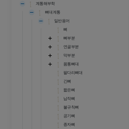
계통해부학
뼈대계통
일반용어
뼈
뼈부분
연골부분
막부분
몸통뼈대
팔다리뼈대
긴뼈
짧은뼈
발목 - 발
납작뼈
불규칙뼈
RI
발목 MRI
공기뼈
MRI
종자뼈
프리미엄