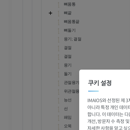
뼈몸통
관절조영 CT
발앞부 MRI
뼈끝
절
MRI
뼈몸통끝
프리미엄
뼈돌기
융기; 결절
RI
다리 MRI
결절
MRI
결절
프리미엄
융기
방사선 촬영
다리 방사선 촬영
돌기
 사진
방사선 사진
쿠키 설정
관절융기
무료
위관절융기
IMAIOS와 선정된 제
능선
다리
아니라 특정 개인 데이터(
선
삽화
합니다. 이 데이터는 다
패임
개선, 방문자 수 측정 
프리미엄
오목
자세한 사항을 알고 싶