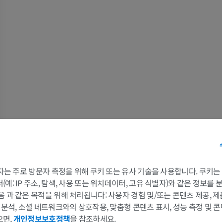
어깨 MRI
다리 방사선 
MRI
방사선 사진
프리미엄
무료
손목 MRI
다리 MRI
MRI
MRI
프리미엄
프리미엄
팔꿈치 MRI
엉덩이 MRI
MRI
MRI
프리미엄
프리미엄
 3자는 주로 방문자 측정을 위해 쿠키 또는 유사 기술을 사용합니다. 쿠키
손 MRI
무릎 MRI
예: IP 주소, 탐색, 사용 또는 위치데이터, 고유 식별자)와 같은 정보를
MRI
MRI
음 과 같은 목적을 위해 처리됩니다: 사용자 경험 및/또는 콘텐츠 제공, 
및 분석, 소셜 네트워크와의 상호작용, 맞춤형 콘텐츠 표시, 성능 측정 및 콘
프리미엄
프리미엄
으면,
개인정보보호정책
을 참조하세요.