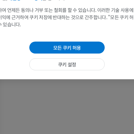
팔 방사선촬영
무릎 관절조영
여 언제든 동의나 거부 또는 철회를 할 수 있습니다. 이러한 기술 사용에
방사선 사진
CT 관절
이익에 근거하여 쿠키 저장에 반대하는 것으로 간주합니다. "모든 쿠키 
프리미엄
프리미엄
수 있습니다.
팔
발목 및 발뒤부
삽화
MRI
모든 쿠키 허용
프리미엄
프리미엄
쿠키 설정
팔 혈관조영술
발앞부 MRI
혈관조영
MRI
무료
프리미엄
가시인간프로젝트
다리 CTA
사진
CT
프리미엄
프리미엄
다리 동맥 및