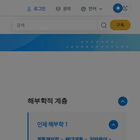
로그인
문의
언어
구독
해부학적 계층
인체 해부학 1
계통해부학
>
뼈대계통
>
일반용어
>