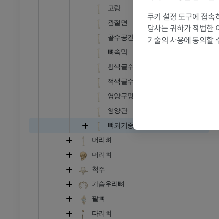
고랑
발목 및 발 CT
쿠키 설정 도구에 접속하
CT
관절면
당사는 귀하가 적법한 
프리미엄
골수공간
기술의 사용에 동의할 
뼈속막
황색골수
적색골수
영양구멍
영양관
뼈되기중심
머리뼈
머리뼈
척주
가슴우리뼈
팔뼈
다리뼈