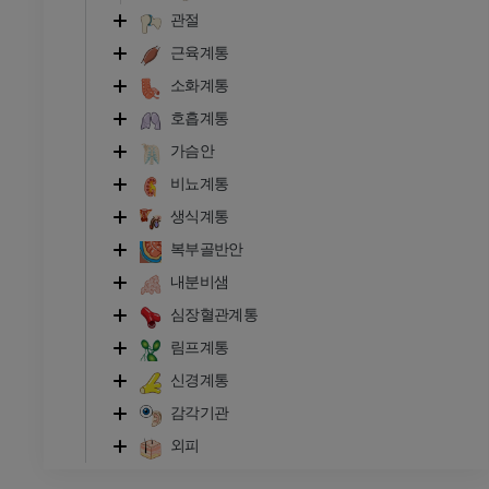
관절
근육계통
소화계통
호흡계통
가슴안
비뇨계통
생식계통
복부골반안
내분비샘
심장혈관계통
림프계통
신경계통
감각기관
외피