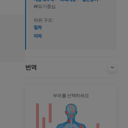
뼈되기중심
하위 구조:
일차
이차
번역
전신
부위를 선택하세요