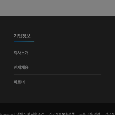
사진
CT
프리미엄
프리미엄
다리 동맥 및
CT
기업정보
무료
다리 혈관조
회사소개
혈관조영
무료
인재채용
파트너
액세스 및 사용 조건
개인정보보호정책
구독 이용 약관
접근성
ts reserved