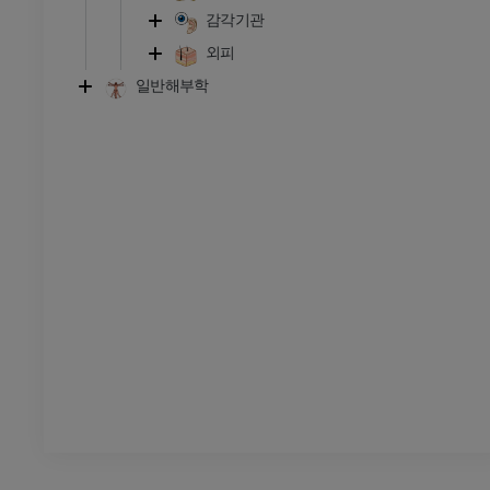
다리
감각기관
삽화
외피
프리미엄
일반해부학
발목 및 발 CT
CT
프리미엄