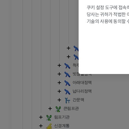
뇌하수체문맥
쿠키 설정 도구에 접속하
RI
발목 MRI
당사는 귀하가 적법한 
얕은바위정맥
MRI
기술의 사용에 동의할 
막구멍정맥
프리미엄
파열구멍정맥
비스듬틀정맥
관절조영 CT
발앞부 MRI
절
MRI
눈확정맥
프리미엄
대뇌정맥
척주정맥
RI
다리 MRI
빗장밑정맥
MRI
아래대정맥
프리미엄
넙다리정맥
간문맥
방사선 촬영
다리 방사선 촬영
 사진
방사선 사진
큰림프관
무료
림프기관
신경계통