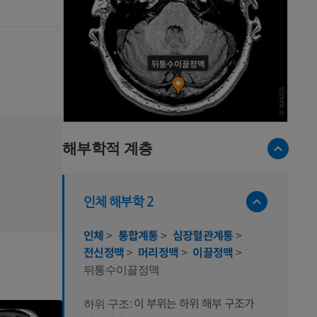
해부학적 계층
인체 해부학 2
인체
>
통합계통
>
심장혈관계통
>
전신정맥
>
머리정맥
>
이끌정맥
>
뒤통수이끌정맥
이 부위는 하위 해부 구조가
하위 구조: