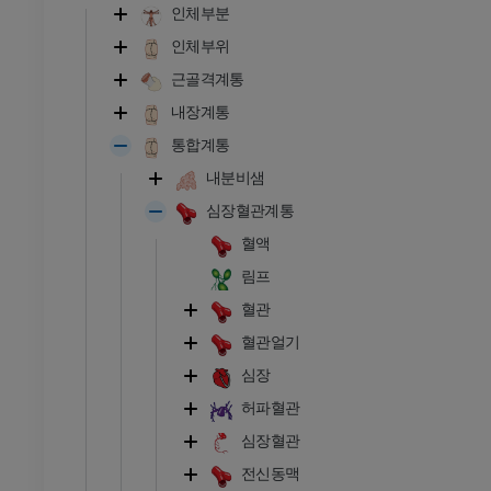
인체부분
인체부위
근골격계통
내장계통
통합계통
내분비샘
심장혈관계통
혈액
림프
혈관
혈관얼기
심장
허파혈관
심장혈관
전신동맥