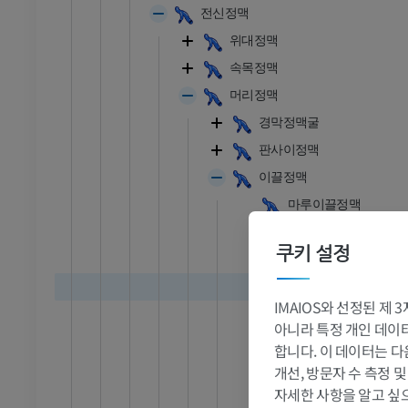
전신정맥
위대정맥
속목정맥
머리정맥
경막정맥굴
판사이정맥
이끌정맥
마루이끌정맥
꼭지이끌정맥
쿠키 설정
관절융기이끌정맥
뒤통수이끌정맥
IMAIOS와 선정된 제
혀밑신경관정맥얼기
아니라 특정 개인 데이터(
타원구멍정맥얼기
합니다. 이 데이터는 다
나비뼈정맥
개선, 방문자 수 측정 
발목 - 발
자세한 사항을 알고 싶
속목동맥정맥얼기