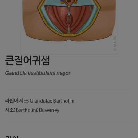
큰질어귀샘
Glandula vestibularis major
라틴어 시조:
Glandulae Bartholini
시조:
Bartholini; Duverney