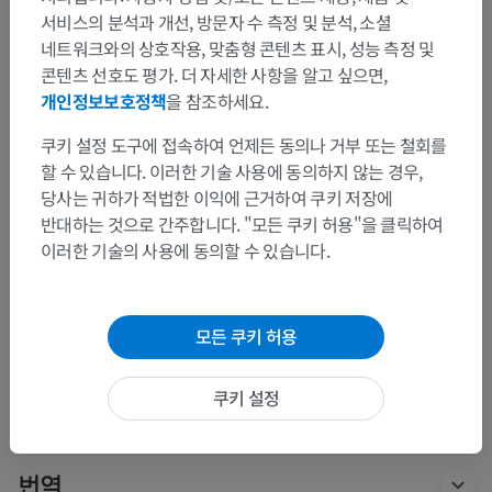
서비스의 분석과 개선, 방문자 수 측정 및 분석, 소셜
네트워크와의 상호작용, 맞춤형 콘텐츠 표시, 성능 측정 및
해부학적 계층
콘텐츠 선호도 평가. 더 자세한 사항을 알고 싶으면,
개인정보보호정책
을 참조하세요.
인체 해부학 2
쿠키 설정 도구에 접속하여 언제든 동의나 거부 또는 철회를
할 수 있습니다. 이러한 기술 사용에 동의하지 않는 경우,
인체
>
내장계통
>
생식계통
>
여성생식계통
>
당사는 귀하가 적법한 이익에 근거하여 쿠키 저장에
여성바깥생식기관
>
음부
>
큰질어귀샘
반대하는 것으로 간주합니다. "모든 쿠키 허용"을 클릭하여
이러한 기술의 사용에 동의할 수 있습니다.
하위 구조:
큰질어귀샘구멍
모든 쿠키 허용
인체 해부학 1
쿠키 설정
번역