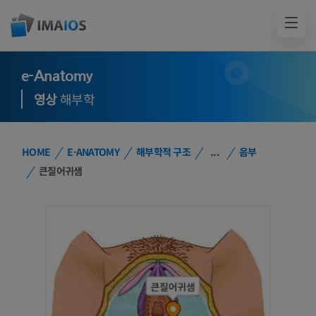
e-Anatomy
영상
해부학
HOME
E-ANATOMY
해부학적 구조
...
음부
큰질어귀샘