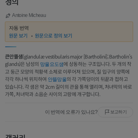
정의
Antoine Micheau
자동 번역
원문 보기
원문으로 정의 보기
큰안뜰샘
(glandulæ vestibularis major [Bartholini]; Bartholin's
glands)은 남성의
에 상동하는 구조입니다. 두 개의 작
망울요도샘
고 둥근 모양의 적황색 소체로 이루어져 있으며, 질 입구의 양쪽에
각각 하나씩 위치하여
의 각 가쪽덩이의 뒤끝과 접하고
안뜰망울
있습니다. 각 샘은 약 2cm 길이의 관을 통해 열리며, 처녀막의 바로
가쪽, 처녀막과 소음순 사이의 고랑에 개구합니다.
이 번역에 오류가 있나요?
보고하기