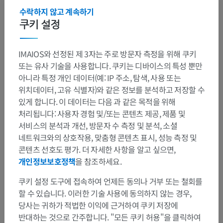
수락하지 않고 계속하기
쿠키 설정
해부학적 계층
IMAIOS와 선정된 제 3자는 주로 방문자 측정을 위해 쿠키
또는 유사 기술을 사용합니다. 쿠키는 디바이스의 특성 뿐만
인체 해부학 2
아니라 특정 개인 데이터(예: IP 주소, 탐색, 사용 또는
위치데이터, 고유 식별자)와 같은 정보를 분석하고 저장할 수
인체 해부학 1
있게 합니다. 이 데이터는 다음 과 같은 목적을 위해
처리됩니다: 사용자 경험 및/또는 콘텐츠 제공, 제품 및
계통해부학
>
외피
>
피부
>
피부샘
서비스의 분석과 개선, 방문자 수 측정 및 분석, 소셜
네트워크와의 상호작용, 맞춤형 콘텐츠 표시, 성능 측정 및
하위 구조:
콘텐츠 선호도 평가. 더 자세한 사항을 알고 싶으면,
땀샘
개인정보보호정책
을 참조하세요.
기름샘
쿠키 설정 도구에 접속하여 언제든 동의나 거부 또는 철회를
할 수 있습니다. 이러한 기술 사용에 동의하지 않는 경우,
당사는 귀하가 적법한 이익에 근거하여 쿠키 저장에
반대하는 것으로 간주합니다. "모든 쿠키 허용"을 클릭하여