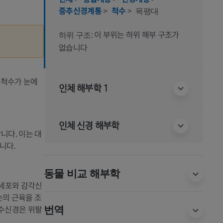
중추신경계통
>
척수
>
목팽대
이 부위는 하위 해부 구조가
하위 구조:
없습니다
 척수가 눈에
인체 해부학 1
인체 신경 해부학
니다. 이는 대
니다.
동물 비교 해부학
경세포와 감각신
손의 근육을 조
수신경은 위팔
번역