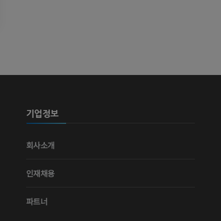
무료
프리미엄
가시인간프로젝트
다리 CTA
사진
CT
프리미엄
프리미엄
다리 동맥 및
CT
기업정보
무료
다리 혈관조
회사소개
혈관조영
무료
인재채용
파트너