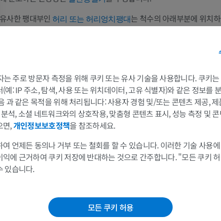
유사한 팽대부인
는 척수의 아래부분에 위치
허리 또는 허리엉치팽대
지지합니다. 이는 허리신경얼기와 연관됩니다.
팔
다리
이 번역에 오류가 있나요?
보고하기
팔 MRI
다리
MRI
삽화
 3자는 주로 방문자 측정을 위해 쿠키 또는 유사 기술을 사용합니다. 쿠키
프리미엄
프리미엄
예: IP 주소, 탐색, 사용 또는 위치데이터, 고유 식별자)와 같은 정보를
참고문헌
음 과 같은 목적을 위해 처리됩니다: 사용자 경험 및/또는 콘텐츠 제공, 
및 분석, 소셜 네트워크와의 상호작용, 맞춤형 콘텐츠 표시, 성능 측정 및 콘
어깨 MRI
다리 방사선 
Purves D, Augustine GJ, Fitzpatrick D, et al., editors. Neuroscience. 2nd edition. Sunderl
Associates; 2001. The External Anatomy of the Spinal Cord. Available from:
으면,
개인정보보호정책
을 참조하세요.
MRI
방사선 사진
https://www.ncbi.nlm.nih.gov/books/NBK11160/
프리미엄
무료
여 언제든 동의나 거부 또는 철회를 할 수 있습니다. 이러한 기술 사용에
Khan YS, Lui F. Neuroanatomy, Spinal Cord. [Updated 2023 Jul 24]. In: StatPearls [Intern
이익에 근거하여 쿠키 저장에 반대하는 것으로 간주합니다. "모든 쿠키 
Island (FL): StatPearls Publishing; 2024 Jan-. Available from:
손목 MRI
다리 MRI
https://www.ncbi.nlm.nih.gov/books/NBK559056/
수 있습니다.
MRI
MRI
Snell, R.S. (2010). ‘Chapter 4: The Spinal cord and the Ascending and Descending Tracts’, 
프리미엄
프리미엄
Neuroanatomy
. (7th ed.) Philadelphia: Wolters Kluwer Health/Lippincott Williams & Wilk
모든 쿠키 허용
팔꿈치 MRI
엉덩이 MRI