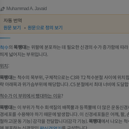
Muhammad A. Javaid
자동 번역
원문 보기
원문으로 정의 보기
의
목팽대
는 위팔에 분포하는 데 필요한 신경의 수가 증가함에 따라
척수
띄게 넓어지는 부위입니다.
위치
:
목팽대
는 척수의 목부위, 구체적으로는 C3와 T2 척수분절 사이에 위치합
략 아래목과 위가슴부위에 해당합니다. C5 분절에서 최대 너비에 도달합
척수가 이 부위에서 팽대하는 이유
?
목팽대
는 이 부위가 척수 회색질의 배쪽뿔과 등쪽뿔에 더 많은 운동신
경세포를 수용해야 하기 때문에 발생합니다. 이 신경세포들은 어깨, 팔, 
절하고(운동 기능) 감각을 전달합니다(감각 기능).
목팽대
에서 나오는 척
에 분포하는 신경망인
를 구성합니다.
팔신경얼기