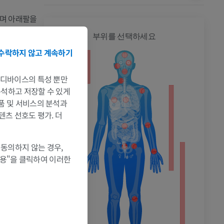
하며 아래팔을
전신
부위를 선택하세요
수락하지 않고 계속하기
는 디바이스의 특성 뿐만
 분석하고 저장할 수 있게
제품 및 서비스의 분석과
텐츠 선호도 평가. 더
촬영
and (MA): Sinauer
 동의하지 않는 경우,
et]. Treasure
허용"을 클릭하여 이러한
in
Clinical
ins, pp.137-138.