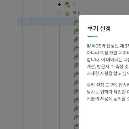
뇌
척수
발목 - 발
목팽대
쿠키 설정
허리엉치팽대
RI
발목 MRI
척수원뿔
MRI
IMAIOS와 선정된 제
척수앞정중틈새
프리미엄
아니라 특정 개인 데이터(
척수앞가쪽고랑
합니다. 이 데이터는 다
척수뒤가쪽고랑
개선, 방문자 수 측정 
관절조영 CT
발앞부 MRI
자세한 사항을 알고 싶
절
MRI
척수뒤중간고랑
프리미엄
척수뒤정중고랑
쿠키 설정 도구에 접속하
당사는 귀하가 적법한 
척수목분절
RI
다리 MRI
기술의 사용에 동의할 
척수가슴분절
MRI
척수허리분절
프리미엄
척수엉치분절
척수꼬리분절
방사선 촬영
다리 방사선 촬영