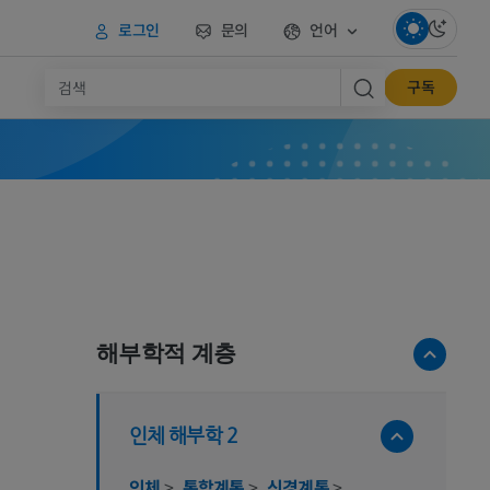
로그인
문의
언어
구독
해부학적 계층
인체 해부학 2
인체
>
통합계통
>
신경계통
>