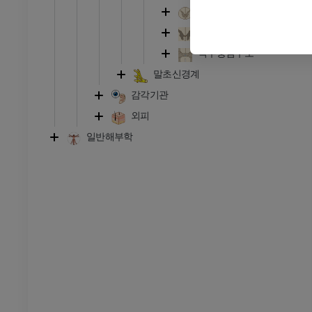
 사진
방사선 사진
척수회색질
무료
척수백색질
척수중심구조
다리
말초신경계
삽화
감각기관
프리미엄
외피
일반해부학
발목 및 발 CT
CT
프리미엄