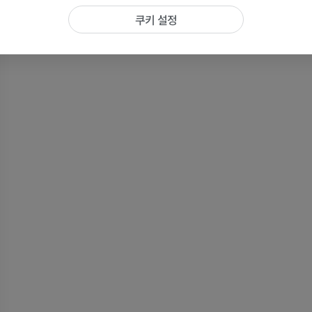
MRI
MRI
쿠키 설정
프리미엄
프리미엄
손 MRI
무릎 MRI
MRI
MRI
프리미엄
프리미엄
팔 방사선촬영
무릎 관절조영
방사선 사진
CT 관절
프리미엄
프리미엄
팔
발목 및 발뒤부
삽화
MRI
프리미엄
프리미엄
팔 혈관조영술
발앞부 MRI
혈관조영
MRI