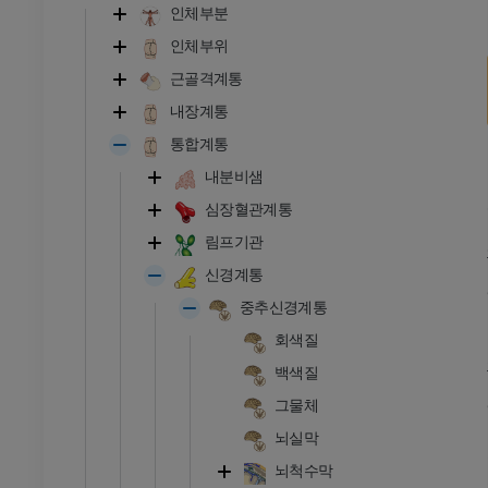
인체부분
인체부위
근골격계통
내장계통
통합계통
내분비샘
심장혈관계통
림프기관
신경계통
중추신경계통
회색질
백색질
그물체
뇌실막
뇌척수막