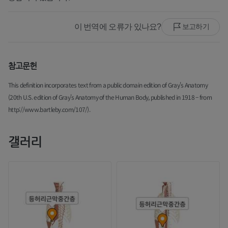
이 번역에 오류가 있나요?
보고하기
참고문헌
This definition incorporates text from a public domain edition of Gray's Anatomy
(20th U.S. edition of Gray's Anatomy of the Human Body, published in 1918 – from
http://www.bartleby.com/107/).
갤러리