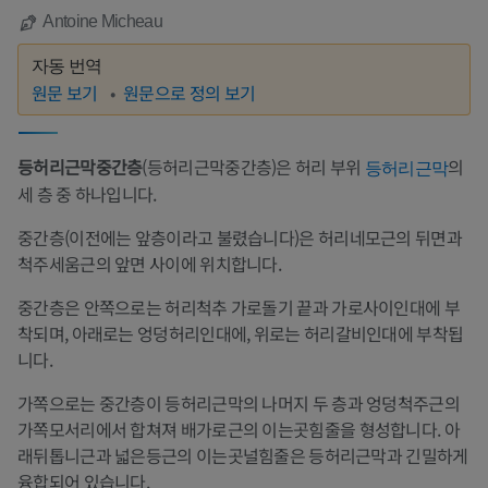
Antoine Micheau
자동 번역
원문 보기
원문으로 정의 보기
등허리근막중간층
(등허리근막중간층)은 허리 부위
의
등허리근막
세 층 중 하나입니다.
중간층(이전에는 앞층이라고 불렸습니다)은 허리네모근의 뒤면과
척주세움근의 앞면 사이에 위치합니다.
중간층은 안쪽으로는 허리척추 가로돌기 끝과 가로사이인대에 부
착되며, 아래로는 엉덩허리인대에, 위로는 허리갈비인대에 부착됩
니다.
가쪽으로는 중간층이 등허리근막의 나머지 두 층과 엉덩척주근의
가쪽모서리에서 합쳐져 배가로근의 이는곳힘줄을 형성합니다. 아
래뒤톱니근과 넓은등근의 이는곳널힘줄은 등허리근막과 긴밀하게
융합되어 있습니다.