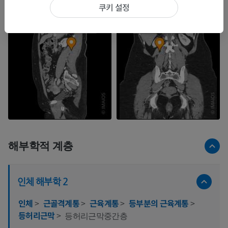
쿠키 설정
해부학적 계층
인체 해부학 2
인체
>
근골격계통
>
근육계통
>
등부분의 근육계통
>
등허리근막
>
등허리근막중간층