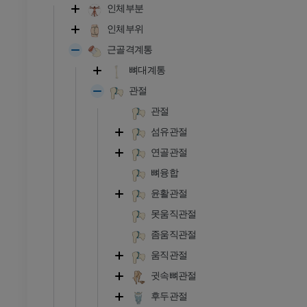
인체부분
인체부위
근골격계통
뼈대계통
관절
관절
섬유관절
연골관절
뼈융합
윤활관절
못움직관절
좀움직관절
움직관절
귓속뼈관절
후두관절