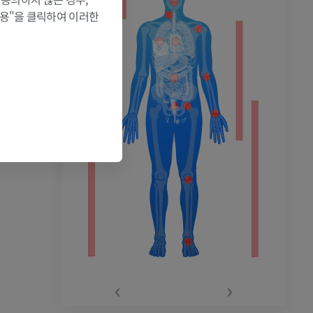
허용"을 클릭하여 이러한
촬영
‹
›