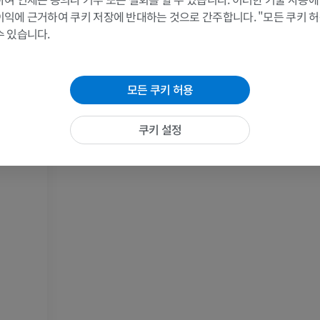
MRI
삽화
인대
이익에 근거하여 쿠키 저장에 반대하는 것으로 간주합니다. "모든 쿠키 
프리미엄
프리미엄
수 있습니다.
리인대
리인대
어깨 MRI
다리 방사선 
절
MRI
방사선 사진
모든 쿠키 허용
절
프리미엄
무료
쿠키 설정
손목 MRI
다리 MRI
MRI
MRI
프리미엄
프리미엄
팔꿈치 MRI
엉덩이 MRI
MRI
MRI
프리미엄
프리미엄
손 MRI
무릎 MRI
MRI
MRI