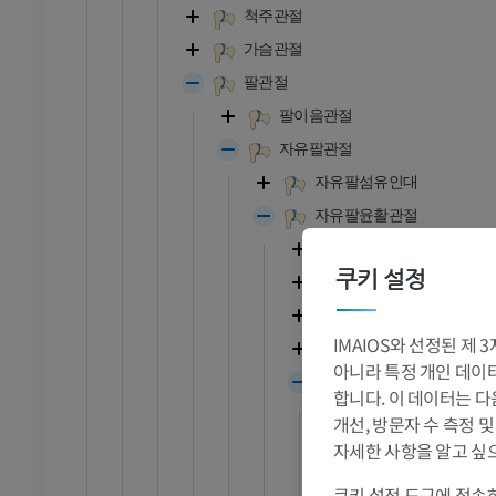
척주관절
가슴관절
팔관절
팔이음관절
자유팔관절
자유팔섬유인대
자유팔윤활관절
어깨관절
쿠키 설정
팔꿉관절
먼쪽노자관절
IMAIOS와 선정된 제
손목관절
아니라 특정 개인 데이터(
손관절
합니다. 이 데이터는 다
손목뼈사이관절
발목 - 발
개선, 방문자 수 측정 
자세한 사항을 알고 싶
손목손허리관절
RI
발목 MRI
손허리뼈사이관
쿠키 설정 도구에 접속하