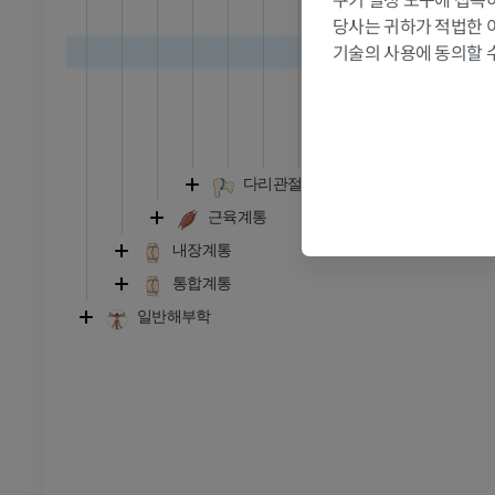
MRI
등쪽손허리
당사는 귀하가 적법한 
프리미엄
기술의 사용에 동의할 
바닥쪽손허
뼈사이손허
관절조영 CT
발앞부 MRI
손허리손가락관
절
MRI
손가락뼈사이관
프리미엄
다리관절
RI
다리 MRI
근육계통
MRI
내장계통
프리미엄
통합계통
일반해부학
방사선 촬영
다리 방사선 촬영
 사진
방사선 사진
무료
다리
삽화