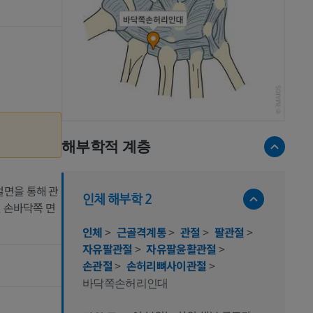
해부학적 계층
절면을 통해 관
인체 해부학 2
및 손바닥쪽 면
인체
>
근골격계통
>
관절
>
팔관절
>
자유팔관절
>
자유팔윤활관절
>
손관절
>
손허리뼈사이관절
>
바닥쪽손허리인대