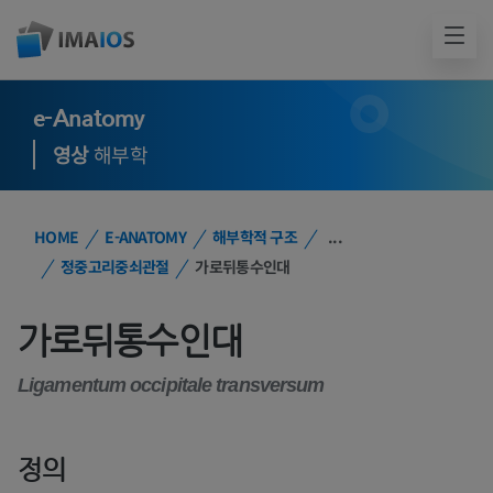
e-Anatomy
영상
해부학
HOME
E-ANATOMY
해부학적 구조
...
정중고리중쇠관절
가로뒤통수인대
가로뒤통수인대
Ligamentum occipitale transversum
정의