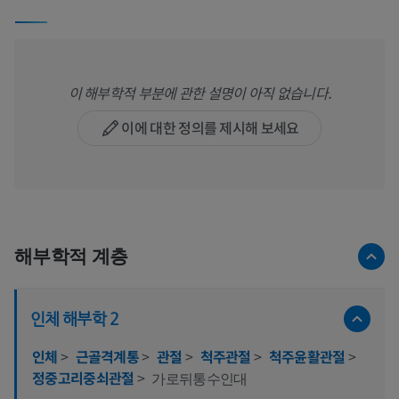
이 해부학적 부분에 관한 설명이 아직 없습니다.
이에 대한 정의를 제시해 보세요
해부학적 계층
인체 해부학 2
인체
>
근골격계통
>
관절
>
척주관절
>
척주윤활관절
>
정중고리중쇠관절
>
가로뒤통수인대