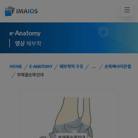
e-Anatomy
영상
해부학
HOME
E-ANATOMY
해부학적 구조
...
손목뼈사이관절
부채꼴손목인대