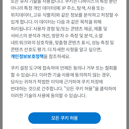
또는 유사 기술을 사용합니다. 쿠키는 디바이스의 특성 뿐만
아니라 특정 개인 데이터(예: IP 주소, 탐색, 사용 또는
위치데이터, 고유 식별자)와 같은 정보를 분석하고 저장할 수
있게 합니다. 이 데이터는 다음 과 같은 목적을 위해
처리됩니다: 사용자 경험 및/또는 콘텐츠 제공, 제품 및
서비스의 분석과 개선, 방문자 수 측정 및 분석, 소셜
네트워크와의 상호작용, 맞춤형 콘텐츠 표시, 성능 측정 및
콘텐츠 선호도 평가. 더 자세한 사항을 알고 싶으면,
개인정보보호정책
을 참조하세요.
해부학적 계층
쿠키 설정 도구에 접속하여 언제든 동의나 거부 또는 철회를
할 수 있습니다. 이러한 기술 사용에 동의하지 않는 경우,
인체 해부학 2
당사는 귀하가 적법한 이익에 근거하여 쿠키 저장에
반대하는 것으로 간주합니다. "모든 쿠키 허용"을 클릭하여
인체
>
근골격계통
>
관절
>
팔관절
>
자유팔관절
>
이러한 기술의 사용에 동의할 수 있습니다.
자유팔윤활관절
>
손관절
>
손목뼈사이관절
>
부채꼴손목인대
이 부위는 하위 해부 구조가 없습니다
하위 구조:
모든 쿠키 허용