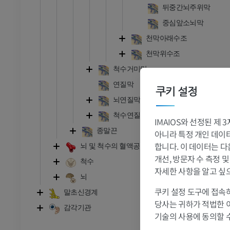
뒤중간뇌주위막
중심앞소뇌막
천막아래수조
천막위수조
척수거미막
연질막
쿠키 설정
뇌연질막
척수연질막
발목 - 발
IMAIOS와 선정된 제
종말끈
아니라 특정 개인 데이터(
RI
발목 MRI
합니다. 이 데이터는 다
뇌 및 척수의 혈액공급
MRI
개선, 방문자 수 측정 
척수
자세한 사항을 알고 싶
프리미엄
뇌
쿠키 설정 도구에 접속하
말초신경계
관절조영 CT
발앞부 MRI
당사는 귀하가 적법한 
감각기관
절
MRI
기술의 사용에 동의할 
프리미엄