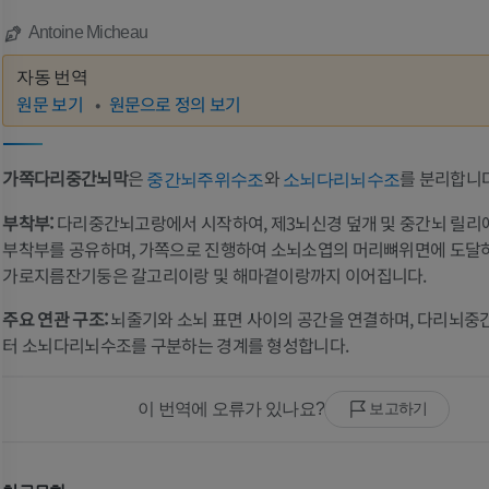
Antoine Micheau
자동 번역
원문 보기
원문으로 정의 보기
가쪽다리중간뇌막
은
와
를 분리합니다
중간뇌주위수조
소뇌다리뇌수조
부착부:
다리중간뇌고랑에서 시작하여, 제3뇌신경 덮개 및 중간뇌 릴
부착부를 공유하며, 가쪽으로 진행하여 소뇌소엽의 머리뼈위면에 도달하
가로지름잔기둥은 갈고리이랑 및 해마곁이랑까지 이어집니다.
주요 연관 구조:
뇌줄기와 소뇌 표면 사이의 공간을 연결하며, 다리뇌
터 소뇌다리뇌수조를 구분하는 경계를 형성합니다.
이 번역에 오류가 있나요?
보고하기