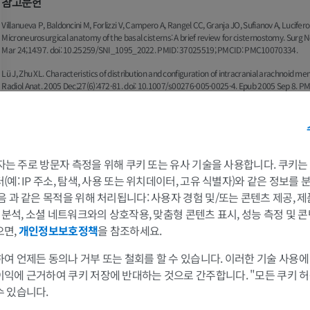
참고문헌
Villanueva P, Baldoncini M, Forlizzi V, Campero A, Rangel CC, Granja JO, Sufianov A, Lucifero 
Microneurosurgical anatomy of the basal cisterns: A brief review for cisternostomy. Surg N
Mar 24;14:97. doi: 10.25259/SNI_1095_2022. PMID: 37025519; PMCID: PMC10070334.
Lü J, Zhu XL. Characteristics of distribution and configuration of intracranial arachnoid m
Radiol Anat. 2005 Dec;27(6):472-81. doi: 10.1007/s00276-005-0025-4. Epub 2005 Sep 8. P
갤러리
팔
다리
 3자는 주로 방문자 측정을 위해 쿠키 또는 유사 기술을 사용합니다. 쿠키
예: IP 주소, 탐색, 사용 또는 위치데이터, 고유 식별자)와 같은 정보를
팔 MRI
다리
음 과 같은 목적을 위해 처리됩니다: 사용자 경험 및/또는 콘텐츠 제공, 
MRI
삽화
및 분석, 소셜 네트워크와의 상호작용, 맞춤형 콘텐츠 표시, 성능 측정 및 콘
으면,
개인정보보호정책
을 참조하세요.
프리미엄
프리미엄
여 언제든 동의나 거부 또는 철회를 할 수 있습니다. 이러한 기술 사용에
어깨 MRI
다리 방사선 
이익에 근거하여 쿠키 저장에 반대하는 것으로 간주합니다. "모든 쿠키 
MRI
방사선 사진
수 있습니다.
프리미엄
무료