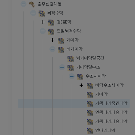
중추신경계통
뇌척수막
경(질)막
연질뇌척수막
거미막
뇌거미막
뇌거미막밑공간
거미막밑수조
수조사이막
바닥수조사이막
거미막
가쪽다리중간뇌막
안쪽다리뇌숨뇌막
가쪽다리뇌숨뇌막
앞다리뇌막