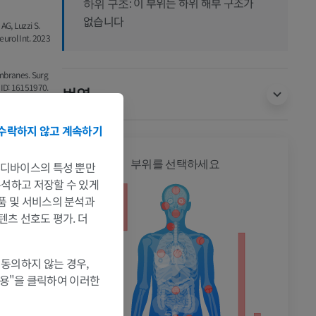
이 부위는 하위 해부 구조가
하위 구조:
없습니다
AG, Luzzi S.
eurol Int. 2023
embranes. Surg
MID: 16151970.
번역
수락하지 않고 계속하기
전신
부위를 선택하세요
는 디바이스의 특성 뿐만
 분석하고 저장할 수 있게
제품 및 서비스의 분석과
텐츠 선호도 평가. 더
 동의하지 않는 경우,
촬영
허용"을 클릭하여 이러한