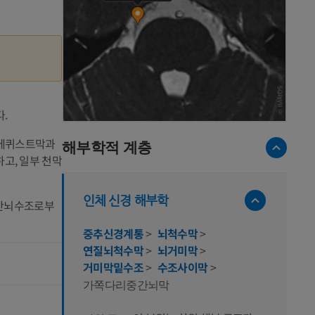
.
리에퀴스트막과
해부학적 계층
고, 일부 천막
인체 신경 해부학
중간뇌수조로부
중추신경계통
>
뇌척수막
>
연질뇌척수막
>
뇌거미막
>
거미막밑수조
>
수조사이막
>
가쪽다리중간뇌막