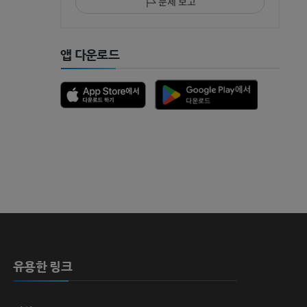
문제 보고
 MRI
앱 다운로드
 뼈
유용한 링크
영술