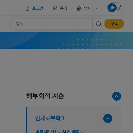
로그인
문의
언어
구독
해부학적 계층
인체 해부학 1
계통해부학
>
신경계통
>