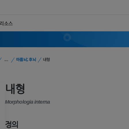
 리소스
...
마름뇌; 후뇌
내형
내형
Morphologia interna
정의