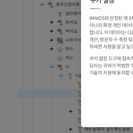
쿠키 설정
중추신경계통
관절조영 CT
발앞부 MRI
일반용어
절
MRI
IMAIOS와 선정된 제
회색질
아니라 특정 개인 데이터(
프리미엄
합니다. 이 데이터는 다
백색질
개선, 방문자 수 측정 
뇌척수막
RI
다리 MRI
자세한 사항을 알고 싶
MRI
척수
프리미엄
쿠키 설정 도구에 접속하
척수
당사는 귀하가 적법한 
뇌
기술의 사용에 동의할 
방사선 촬영
다리 방사선 촬영
마름뇌; 후뇌
 사진
방사선 사진
외형
무료
내형
숨뇌; 연수
다리
삽화
뒤뇌; 다리뇌와 소뇌
프리미엄
안쪽섬유띠
척수섬유띠; 앞가쪽신경로