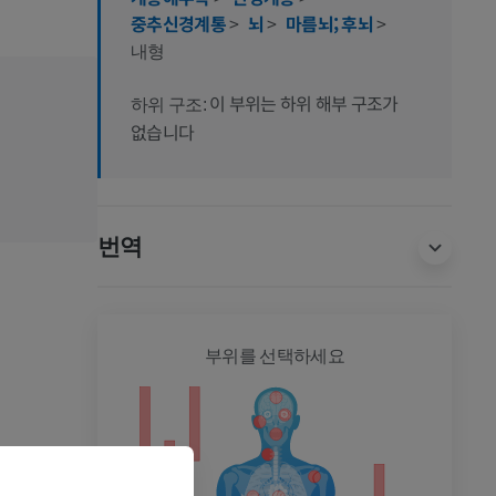
중추신경계통
>
뇌
>
마름뇌; 후뇌
>
내형
이 부위는 하위 해부 구조가
하위 구조:
없습니다
번역
전신
부위를 선택하세요