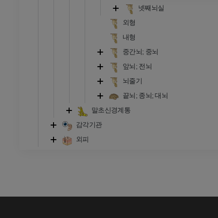
발목 및 발 CT
넷째뇌실
CT
외형
프리미엄
내형
중간뇌; 중뇌
앞뇌; 전뇌
뇌줄기
끝뇌; 종뇌; 대뇌
말초신경계통
감각기관
외피