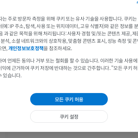
어깨 MRI
다리 방사선 
MRI
방사선 사진
 3자는 주로 방문자 측정을 위해 쿠키 또는 유사 기술을 사용합니다. 쿠키
예: IP 주소, 탐색, 사용 또는 위치데이터, 고유 식별자)와 같은 정보를
프리미엄
무료
음 과 같은 목적을 위해 처리됩니다: 사용자 경험 및/또는 콘텐츠 제공, 
및 분석, 소셜 네트워크와의 상호작용, 맞춤형 콘텐츠 표시, 성능 측정 및 콘
손목 MRI
다리 MRI
으면,
개인정보보호정책
을 참조하세요.
MRI
MRI
프리미엄
프리미엄
여 언제든 동의나 거부 또는 철회를 할 수 있습니다. 이러한 기술 사용에
이익에 근거하여 쿠키 저장에 반대하는 것으로 간주합니다. "모든 쿠키 
수 있습니다.
팔꿈치 MRI
엉덩이 MRI
MRI
MRI
프리미엄
프리미엄
모든 쿠키 허용
손 MRI
무릎 MRI
MRI
MRI
쿠키 설정
프리미엄
프리미엄