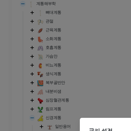
계통해부학
뼈대계통
관절
근육계통
소화계통
호흡계통
가슴안
비뇨계통
생식계통
복부골반안
내분비샘
발목 - 발
심장혈관계통
RI
발목 MRI
림프계통
MRI
신경계통
프리미엄
일반용어