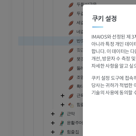
두힘살근육
두갈래근육
RI
발목 MRI
쿠키 설정
MRI
세갈래근육
프리미엄
네갈래근육
IMAIOS와 선정된 제
반깃근육
아니라 특정 개인 데이터(
관절조영 CT
발앞부 MRI
깃근육
합니다. 이 데이터는 다
절
MRI
개선, 방문자 수 측정 
뭇깃근육
프리미엄
자세한 사항을 알고 싶
둘레근육
쿠키 설정 도구에 접속하
조임근육
RI
다리 MRI
당사는 귀하가 적법한 
MRI
확대근육
기술의 사용에 동의할 
프리미엄
근육
힘줄
방사선 촬영
다리 방사선 촬영
근막
 사진
방사선 사진
윤활주머니
무료
힘줄집