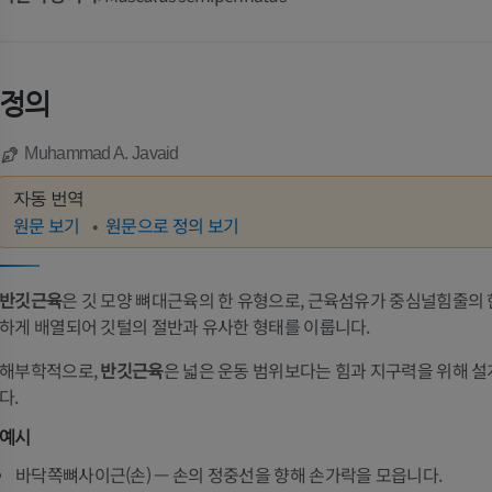
정의
Muhammad A. Javaid
자동 번역
원문 보기
원문으로 정의 보기
반깃근육
은 깃 모양 뼈대근육의 한 유형으로, 근육섬유가 중심널힘줄의
하게 배열되어 깃털의 절반과 유사한 형태를 이룹니다.
해부학적으로,
반깃근육
은 넓은 운동 범위보다는 힘과 지구력을 위해 
다.
예시
바닥쪽뼈사이근(손) — 손의 정중선을 향해 손가락을 모읍니다.
팔
다리