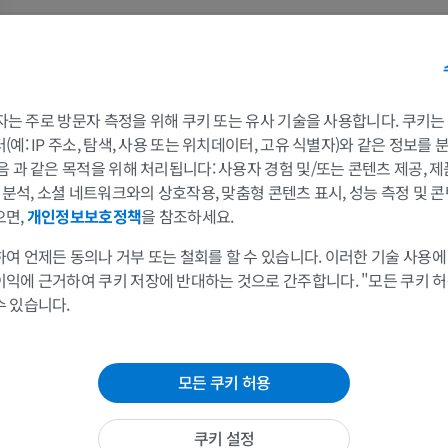
이 번역에 오류가 있나요?
보고하기
팔 MRI
다리
MRI
삽화
프리미엄
프리미엄
 3자는 주로 방문자 측정을 위해 쿠키 또는 유사 기술을 사용합니다. 쿠키
참고문헌
예: IP 주소, 탐색, 사용 또는 위치데이터, 고유 식별자)와 같은 정보를
Gray, H. (2016)
Gray’s anatomy the anatomical basis of clinical practice
. 41st edition. Edi
어깨 MRI
다리 방사선 
음 과 같은 목적을 위해 처리됩니다: 사용자 경험 및/또는 콘텐츠 제공, 
Standring. New York: Elsevier.
MRI
방사선 사진
및 분석, 소셜 네트워크와의 상호작용, 맞춤형 콘텐츠 표시, 성능 측정 및 콘
프리미엄
무료
으면,
개인정보보호정책
을 참조하세요.
여 언제든 동의나 거부 또는 철회를 할 수 있습니다. 이러한 기술 사용에
손목 MRI
다리 MRI
이익에 근거하여 쿠키 저장에 반대하는 것으로 간주합니다. "모든 쿠키 
MRI
MRI
수 있습니다.
프리미엄
프리미엄
팔꿈치 MRI
엉덩이 MRI
모든 쿠키 허용
MRI
MRI
프리미엄
프리미엄
쿠키 설정