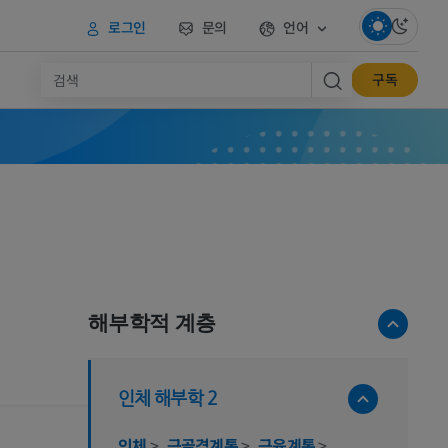
로그인
문의
언어
구독
해부학적 계층
인체 해부학 2
인체
>
근골격계통
>
근육계통
>