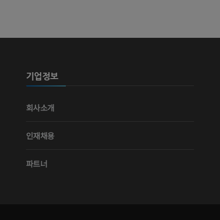
가시인간프로젝트
다리 CTA
사진
CT
프리미엄
프리미엄
다리 동맥 및
CT
기업정보
무료
다리 혈관조
회사소개
혈관조영
무료
인재채용
파트너