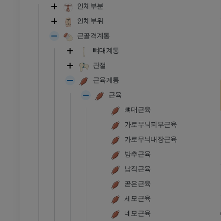
인체부분
인체부위
근골격계통
뼈대계통
관절
근육계통
근육
뼈대근육
가로무늬피부근육
가로무늬내장근육
방추근육
납작근육
곧은근육
세모근육
네모근육
발목 - 발