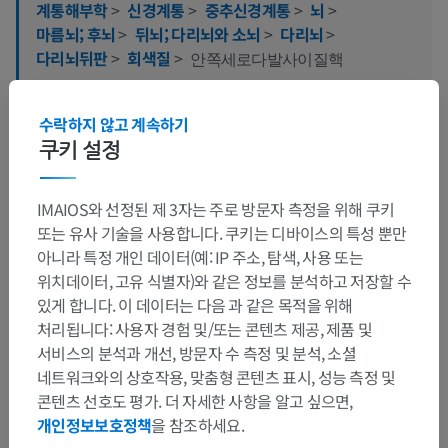
계통해부학
>
신경계통
>
중추신경계통
>
뇌
>
마름뇌; 후뇌
>
뒤뇌; 다리뇌와 소뇌
>
다리뇌
>
다리뇌뒤판
>
회색질
>
안쪽세로다발사이질핵
이 부위는 하위 해부 구조가 없습니다
하위 구조:
수락하지 않고 계속하기
쿠키 설정
IMAIOS와 선정된 제 3자는 주로 방문자 측정을 위해 쿠키
번역
또는 유사 기술을 사용합니다. 쿠키는 디바이스의 특성 뿐만
아니라 특정 개인 데이터(예: IP 주소, 탐색, 사용 또는
위치데이터, 고유 식별자)와 같은 정보를 분석하고 저장할 수
있게 합니다. 이 데이터는 다음 과 같은 목적을 위해
문제를 발견하셨나요?
처리됩니다: 사용자 경험 및/또는 콘텐츠 제공, 제품 및
수정이나, 번역 또는 콘텐츠 개선에 제안이 있으면 언제든
서비스의 분석과 개선, 방문자 수 측정 및 분석, 소셜
연락 주세요.
네트워크와의 상호작용, 맞춤형 콘텐츠 표시, 성능 측정 및
콘텐츠 선호도 평가. 더 자세한 사항을 알고 싶으면,
문제 보고
개인정보보호정책
을 참조하세요.