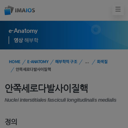
e-Anatomy
영상
해부학
HOME
E-ANATOMY
해부학적 구조
...
회색질
안쪽세로다발사이질핵
안쪽세로다발사이질핵
Nuclei interstitiales fasciculi longitudinalis medialis
정의