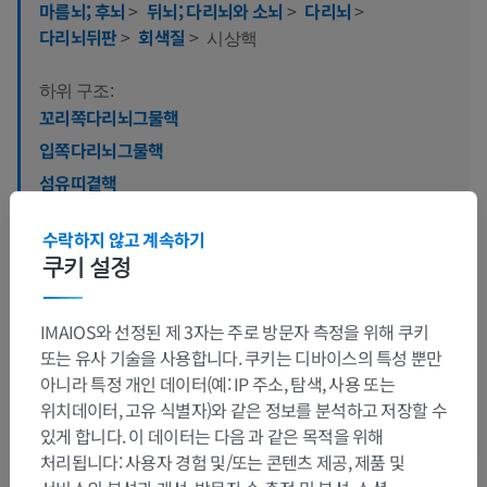
마름뇌; 후뇌
>
뒤뇌; 다리뇌와 소뇌
>
다리뇌
>
다리뇌뒤판
>
회색질
>
시상핵
하위 구조:
꼬리쪽다리뇌그물핵
입쪽다리뇌그물핵
섬유띠곁핵
정중곁그물핵
수락하지 않고 계속하기
다리뇌뒤판그물핵
쿠키 설정
IMAIOS와 선정된 제 3자는 주로 방문자 측정을 위해 쿠키
인체 신경 해부학
또는 유사 기술을 사용합니다. 쿠키는 디바이스의 특성 뿐만
아니라 특정 개인 데이터(예: IP 주소, 탐색, 사용 또는
위치데이터, 고유 식별자)와 같은 정보를 분석하고 저장할 수
있게 합니다. 이 데이터는 다음 과 같은 목적을 위해
번역
처리됩니다: 사용자 경험 및/또는 콘텐츠 제공, 제품 및