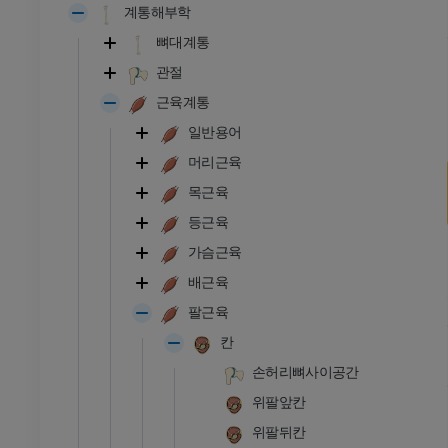
계통해부학
뼈대계통
관절
근육계통
일반용어
머리근육
목근육
등근육
가슴근육
배근육
팔근육
칸
손허리뼈사이공간
위팔앞칸
위팔뒤칸