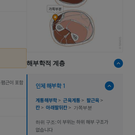
해부학적 계층
손목폄근이 포함
인체 해부학 1
계통해부학
>
근육계통
>
팔근육
>
칸
>
아래팔뒤칸
>
가쪽부분
이 부위는 하위 해부 구조가
하위 구조:
없습니다