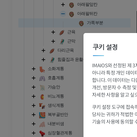
아래팔앞칸
아래팔뒤칸
가쪽부분
근육
근막
쿠키 설정
다리근육
발목 - 발
힘줄집과 윤활주머니
IMAIOS와 선정된 제
소화계통
RI
발목 MRI
아니라 특정 개인 데이터(
호흡계통
MRI
합니다. 이 데이터는 다
개선, 방문자 수 측정 
가슴안
프리미엄
자세한 사항을 알고 싶
비뇨계통
관절조영 CT
발앞부 MRI
생식계통
쿠키 설정 도구에 접속하
절
MRI
당사는 귀하가 적법한 
복부골반안
프리미엄
기술의 사용에 동의할 
내분비샘
심장혈관계통
RI
다리 MRI