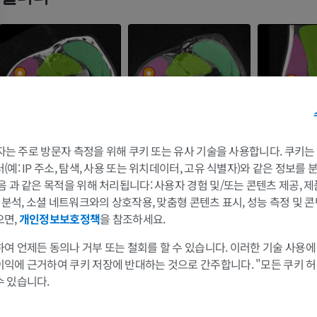
팔
다리
 3자는 주로 방문자 측정을 위해 쿠키 또는 유사 기술을 사용합니다. 쿠키
팔 MRI
다리
예: IP 주소, 탐색, 사용 또는 위치데이터, 고유 식별자)와 같은 정보를
MRI
삽화
음 과 같은 목적을 위해 처리됩니다: 사용자 경험 및/또는 콘텐츠 제공, 
및 분석, 소셜 네트워크와의 상호작용, 맞춤형 콘텐츠 표시, 성능 측정 및 콘
프리미엄
프리미엄
으면,
개인정보보호정책
을 참조하세요.
어깨 MRI
다리 방사선 
여 언제든 동의나 거부 또는 철회를 할 수 있습니다. 이러한 기술 사용에
MRI
방사선 사진
이익에 근거하여 쿠키 저장에 반대하는 것으로 간주합니다. "모든 쿠키 
프리미엄
무료
수 있습니다.
손목 MRI
다리 MRI