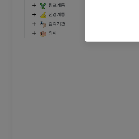
림프계통
MRI
신경계통
프리미엄
감각기관
방사선 촬영
다리 방사선 촬영
외피
 사진
방사선 사진
무료
다리
삽화
프리미엄
발목 및 발 CT
CT
프리미엄