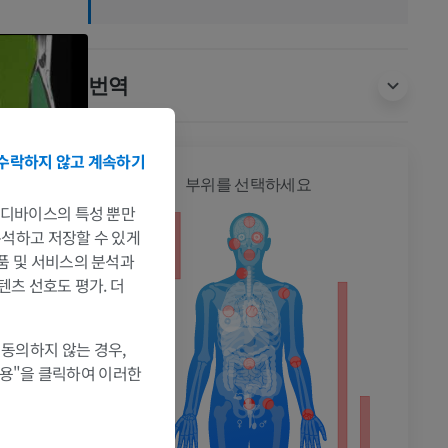
번역
수락하지 않고 계속하기
전신
부위를 선택하세요
는 디바이스의 특성 뿐만
 분석하고 저장할 수 있게
제품 및 서비스의 분석과
텐츠 선호도 평가. 더
촬영
 동의하지 않는 경우,
허용"을 클릭하여 이러한