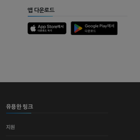
앱 다운로드
 뼈
유용한 링크
영술
지원