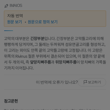
IMAIOS
자동 번역
원문 보기
원문으로 정의 보기
고막의 대부분은
긴장부분
입니다. 긴장부분은 고막틀고리에 의해
팽팽하게 당겨지며, 그 둘레는 두꺼워져 섬유연골고리를 형성하고,
이 고리는 외이도 안쪽 끝의 고막틀고랑에 고정됩니다. 이 고랑은
위쪽의 Rivinus 절흔 부위에서 결손되어 있으며, 이 절흔의 양 끝에
서 두 개의 띠, 즉
앞망치뼈주름
과
뒤망치뼈주름
이 망치뼈의 가쪽돌
기까지 이어집니다.
이 번역에 오류가 있나요?
보고하기
참고문헌