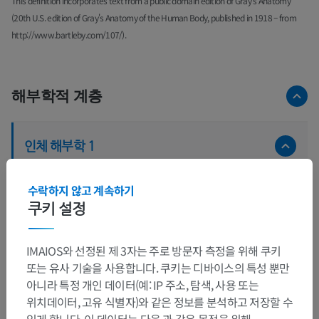
This definition incorporates text from a public domain edition of Gray's Anatomy
(20th U.S. edition of Gray's Anatomy of the Human Body, published in 1918 – from
http://www.bartleby.com/107/).
해부학적 계층
인체 해부학 1
계통해부학
>
감각기관
>
귀
>
바깥귀
>
고막
>
수락하지 않고 계속하기
앞망치주름
쿠키 설정
이 부위는 하위 해부 구조가 없습니다
하위 구조:
IMAIOS와 선정된 제 3자는 주로 방문자 측정을 위해 쿠키
또는 유사 기술을 사용합니다. 쿠키는 디바이스의 특성 뿐만
아니라 특정 개인 데이터(예: IP 주소, 탐색, 사용 또는
위치데이터, 고유 식별자)와 같은 정보를 분석하고 저장할 수
동물 비교 해부학