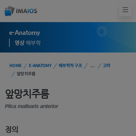
e-Anatomy
영상
해부학
HOME
E-ANATOMY
해부학적 구조
...
고막
앞망치주름
앞망치주름
Plica mallearis anterior
정의