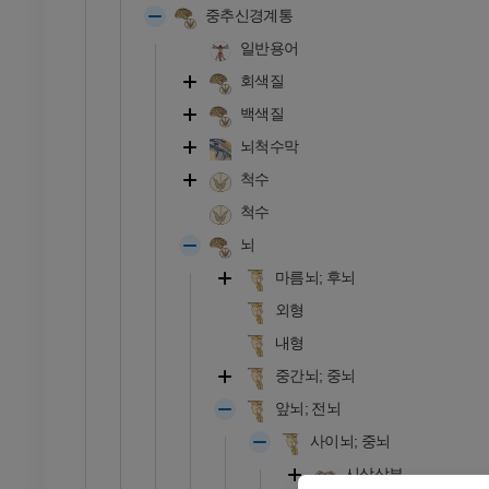
중추신경계통
일반용어
회색질
백색질
뇌척수막
척수
척수
뇌
마름뇌; 후뇌
외형
내형
중간뇌; 중뇌
앞뇌; 전뇌
사이뇌; 중뇌
시상상부