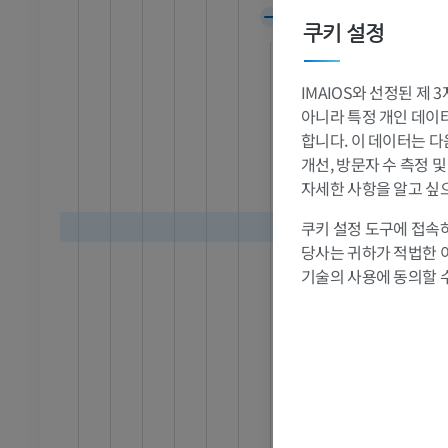
발목 - 발
시상
쿠키 설정
시상앞결절
RI
발목 MRI
시상베개
MRI
IMAIOS와 선정된 제
시상회색질
프리미엄
아니라 특정 개인 데이터(
합니다. 이 데이터는 다
시상백색질
개선, 방문자 수 측정 
관절조영 CT
발앞부 MRI
바깥섬유판
자세한 사항을 알고 싶
절
MRI
속섬유판
프리미엄
쿠키 설정 도구에 접속하
청각부챗살
당사는 귀하가 적법한 
렌즈고리
RI
다리 MRI
기술의 사용에 동의할 
렌즈다발
MRI
다리고리
프리미엄
앞시상부챗
방사선 촬영
다리 방사선 촬영
중심시상부
 사진
방사선 사진
아래시상부
무료
시상속섬유