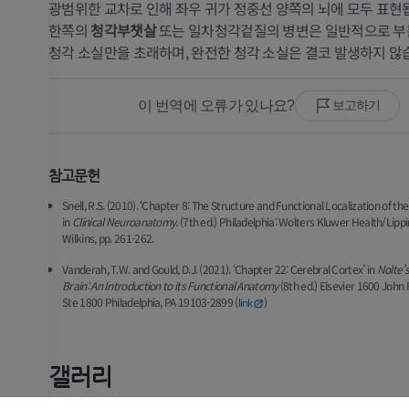
광범위한 교차로 인해 좌우 귀가 정중선 양쪽의 뇌에 모두 표현
한쪽의
청각부챗살
또는 일차청각겉질의 병변은 일반적으로 부
청각 소실만을 초래하며, 완전한 청각 소실은 결코 발생하지 않
이 번역에 오류가 있나요?
보고하기
참고문헌
Snell, R.S. (2010). ‘Chapter 8: The Structure and Functional Localization of th
in
Clinical Neuroanatomy.
(7th ed.) Philadelphia: Wolters Kluwer Health/Lippi
Wilkins, pp. 261-262.
Vanderah, T.W. and Gould, D.J. (2021). ‘Chapter 22: Cerebral Cortex’ in
Nolte’
Brain: An Introduction to its Functional Anatomy
(8th ed.) Elsevier 1600 John 
Ste 1800 Philadelphia, PA 19103-2899 (
)
link
갤러리