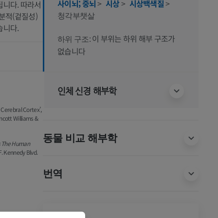
사이뇌; 중뇌
>
시상
>
시상백색질
>
됩니다. 따라서
분적(겉질성)
청각부챗살
습니다.
이 부위는 하위 해부 구조가
하위 구조:
없습니다
인체 신경 해부학
e Cerebral Cortex’,
ncott Williams &
동물 비교 해부학
s The Human
F. Kennedy Blvd.
번역