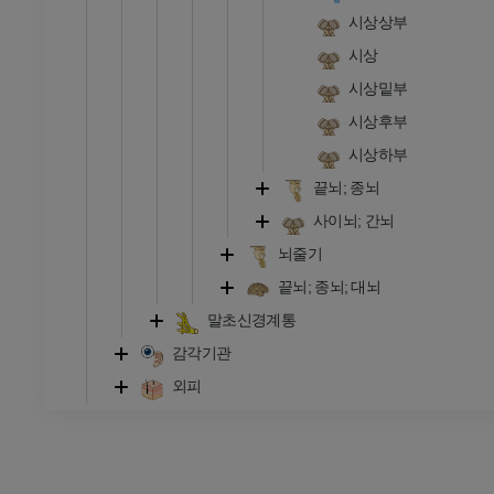
시상상부
시상
시상밑부
시상후부
시상하부
끝뇌; 종뇌
사이뇌; 간뇌
뇌줄기
끝뇌; 종뇌; 대뇌
말초신경계통
감각기관
외피