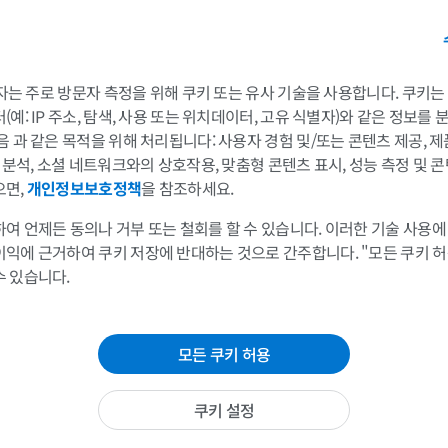
팔
다리
팔 MRI
다리
MRI
삽화
 3자는 주로 방문자 측정을 위해 쿠키 또는 유사 기술을 사용합니다. 쿠키
프리미엄
프리미엄
예: IP 주소, 탐색, 사용 또는 위치데이터, 고유 식별자)와 같은 정보를
음 과 같은 목적을 위해 처리됩니다: 사용자 경험 및/또는 콘텐츠 제공, 
및 분석, 소셜 네트워크와의 상호작용, 맞춤형 콘텐츠 표시, 성능 측정 및 콘
어깨 MRI
다리 방사선 
으면,
개인정보보호정책
을 참조하세요.
MRI
방사선 사진
프리미엄
무료
여 언제든 동의나 거부 또는 철회를 할 수 있습니다. 이러한 기술 사용에
이익에 근거하여 쿠키 저장에 반대하는 것으로 간주합니다. "모든 쿠키 
손목 MRI
다리 MRI
수 있습니다.
MRI
MRI
프리미엄
프리미엄
살
모든 쿠키 허용
팔꿈치 MRI
엉덩이 MRI
챗살
MRI
MRI
쿠키 설정
챗살
프리미엄
프리미엄