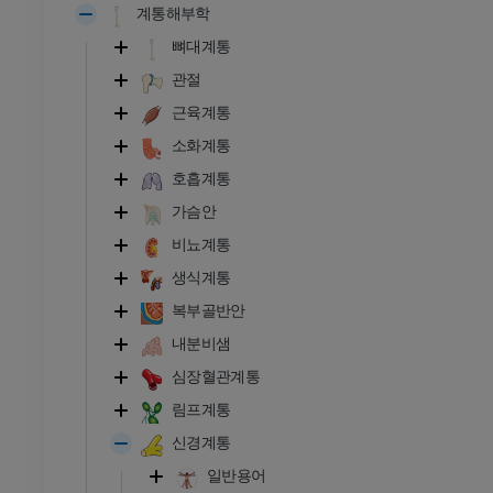
계통해부학
뼈대계통
관절
근육계통
소화계통
호흡계통
가슴안
비뇨계통
생식계통
복부골반안
내분비샘
심장혈관계통
림프계통
신경계통
일반용어