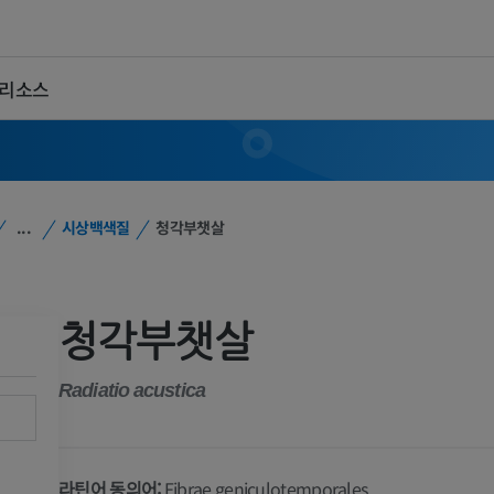
 리소스
...
시상백색질
청각부챗살
청각부챗살
Radiatio acustica
라틴어 동의어:
Fibrae geniculotemporales