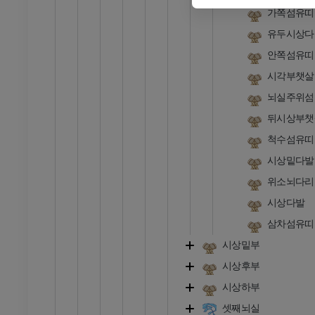
가쪽섬유띠
다리
유두시상다
삽화
안쪽섬유띠
프리미엄
시각부챗살
뇌실주위섬
발목 및 발 CT
CT
뒤시상부챗
프리미엄
척수섬유띠
시상밑다발
위소뇌다리
시상다발
삼차섬유띠
시상밑부
시상후부
시상하부
셋째뇌실