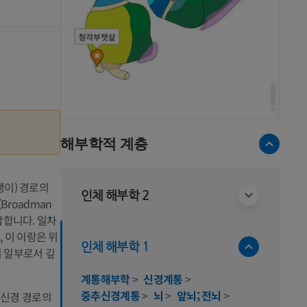
해부학적 계층
(달팽이) 경로의
인체 해부학 2
roadman
함합니다. 일차
 이 이랑은 위
인체 해부학 1
 일부로서 깊
계통해부학
>
신경계통
>
중추신경계통
>
뇌
>
앞뇌; 전뇌
>
 신경 경로의