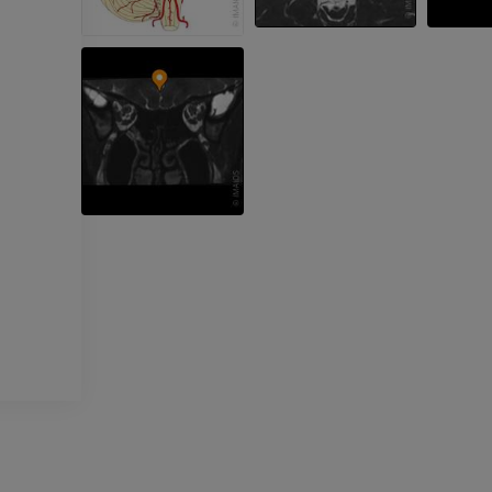
프리미엄
프리미엄
팔 방사선촬영
무릎 관절조영
방사선 사진
CT 관절
프리미엄
프리미엄
팔
발목 및 발뒤부
삽화
MRI
프리미엄
프리미엄
팔 혈관조영술
발앞부 MRI
혈관조영
MRI
무료
프리미엄
가시인간프로젝트
다리 CTA
사진
CT
프리미엄
프리미엄