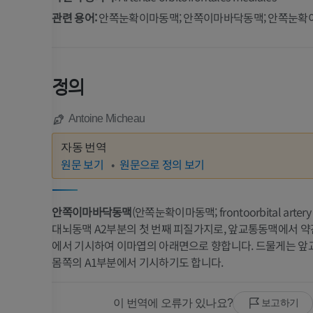
관련 용어:
안쪽눈확이마동맥; 안쪽이마바닥동맥; 안쪽눈확
정의
Antoine Micheau
자동 번역
원문 보기
원문으로 정의 보기
안쪽이마바닥동맥
(안쪽눈확이마동맥; frontoorbital artery
대뇌동맥 A2부분의 첫 번째 피질가지로, 앞교통동맥에서 약
에서 기시하여 이마엽의 아래면으로 향합니다. 드물게는 앞
몸쪽의 A1부분에서 기시하기도 합니다.
이 번역에 오류가 있나요?
보고하기