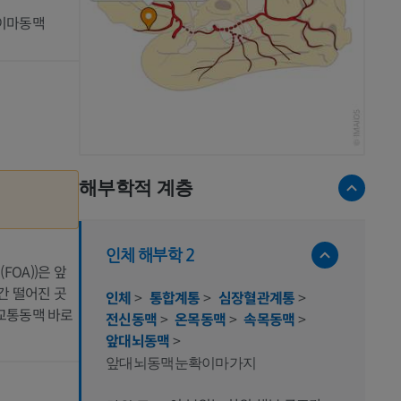
이마동맥
해부학적 계층
인체 해부학 2
 (FOA))은 앞
간 떨어진 곳
인체
>
통합계통
>
심장혈관계통
>
교통동맥 바로
전신동맥
>
온목동맥
>
속목동맥
>
앞대뇌동맥
>
앞대뇌동맥눈확이마가지