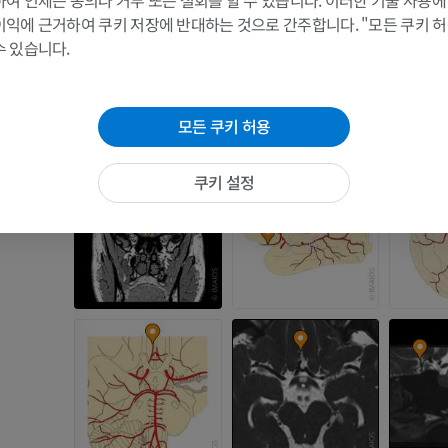
여 언제든 동의나 거부 또는 철회를 할 수 있습니다. 이러한 기술 사용에
MRI
삽화
이마가지
이익에 근거하여 쿠키 저장에 반대하는 것으로 간주합니다. "모든 쿠키 
프리미엄
프리미엄
수 있습니다.
어깨 MRI
다리 방사선 
MRI
방사선 사진
모든 쿠키 허용
프리미엄
무료
쿠키 설정
손목 MRI
다리 MRI
MRI
MRI
프리미엄
프리미엄
팔꿈치 MRI
엉덩이 MRI
MRI
MRI
프리미엄
프리미엄
손 MRI
무릎 MRI
MRI
MRI