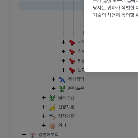
쿠키 설정 도구에 접속하
MRI
앞대뇌동맥눈확
당사는 귀하가 적법한 
프리미엄
기술의 사용에 동의할 
뇌들보주변동맥
뇌들보주위동맥
관절조영 CT
발앞부 MRI
중간대뇌동맥
절
MRI
대뇌동맥고리
프리미엄
척수동맥
RI
다리 MRI
빗장밑동맥
MRI
넙다리동맥
프리미엄
전신정맥
큰림프관
방사선 촬영
다리 방사선 촬영
림프기관
 사진
방사선 사진
신경계통
무료
감각기관
외피
다리
삽화
일반해부학