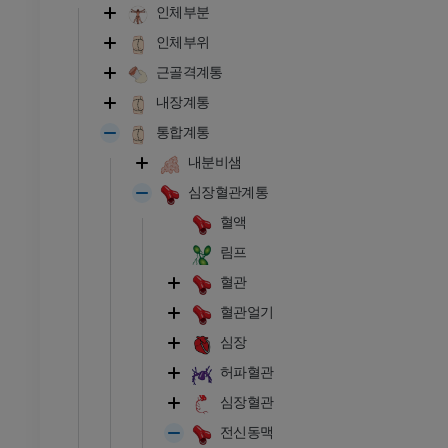
인체부분
인체부위
근골격계통
내장계통
통합계통
내분비샘
심장혈관계통
혈액
림프
혈관
혈관얼기
심장
허파혈관
심장혈관
전신동맥