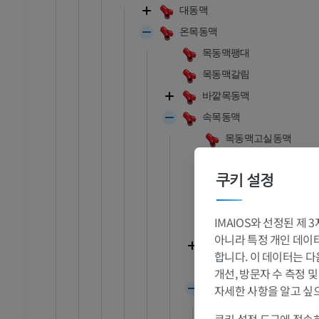
대동맥
온목동맥
목동맥팽대
목동맥갈림
바깥목동맥
속목동맥
목동맥고실동맥
목동맥사이펀
쿠키 설정
속목동맥뇌막가지
아래뇌하수체동맥
IMAIOS와 선정된 제
위뇌하수체동맥
아니라 특정 개인 데이터(
눈동맥
합니다. 이 데이터는 다
앞맥락동맥
발목 - 발
개선, 방문자 수 측정 
앞대뇌동맥
자세한 사항을 알고 싶
RI
발목 MRI
앞안쪽중심동맥