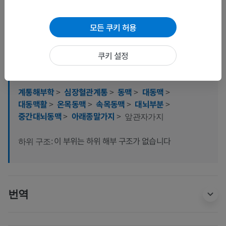
모든 쿠키 허용
해부학적 계층
쿠키 설정
인체 해부학 1
계통해부학
>
심장혈관계통
>
동맥
>
대동맥
>
대동맥활
>
온목동맥
>
속목동맥
>
대뇌부분
>
중간대뇌동맥
>
아래종말가지
>
앞관자가지
이 부위는 하위 해부 구조가 없습니다
하위 구조:
번역