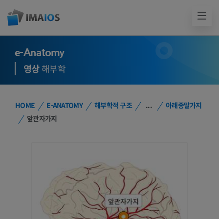
e-Anatomy
영상
해부학
HOME
E-ANATOMY
해부학적 구조
...
아래종말가지
앞관자가지