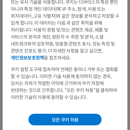
또는 유사 기술을 사용합니다. 쿠키는 디바이스의 특성 뿐만
아니라 특정 개인 데이터(예: IP 주소, 탐색, 사용 또는
위치데이터, 고유 식별자)와 같은 정보를 분석하고 저장할 수
있게 합니다. 이 데이터는 다음 과 같은 목적을 위해
처리됩니다: 사용자 경험 및/또는 콘텐츠 제공, 제품 및
서비스의 분석과 개선, 방문자 수 측정 및 분석, 소셜
해부학적 계층
네트워크와의 상호작용, 맞춤형 콘텐츠 표시, 성능 측정 및
콘텐츠 선호도 평가. 더 자세한 사항을 알고 싶으면,
개인정보보호정책
을 참조하세요.
인체 해부학 2
쿠키 설정 도구에 접속하여 언제든 동의나 거부 또는 철회를
할 수 있습니다. 이러한 기술 사용에 동의하지 않는 경우,
인체 해부학 1
당사는 귀하가 적법한 이익에 근거하여 쿠키 저장에
계통해부학
>
가슴안
>
가슴막안
>
가슴막오목
반대하는 것으로 간주합니다. "모든 쿠키 허용"을 클릭하여
이러한 기술의 사용에 동의할 수 있습니다.
하위 구조:
갈비가로막오목
갈비세로칸오목
모든 쿠키 허용
가로막세로칸오목