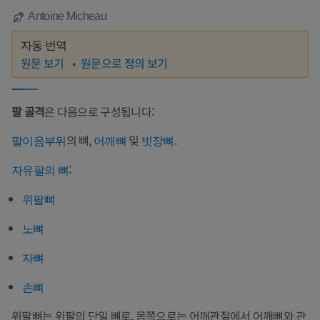
Antoine Micheau
자동 번역
원문 보기
원문으로 정의 보기
팔 골격
은 다음으로 구성됩니다:
의 뼈,
및
.
팔이음부위
어깨뼈
빗장뼈
:
자유팔의 뼈
위팔뼈
노뼈
자뼈
손뼈
위팔뼈는 위팔의 단일 뼈로, 몸쪽으로는 어깨관절에서 어깨뼈와 관