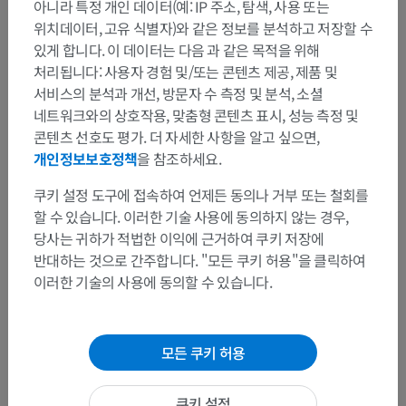
아니라 특정 개인 데이터(예: IP 주소, 탐색, 사용 또는
팔이음부위
위치데이터, 고유 식별자)와 같은 정보를 분석하고 저장할 수
자유팔뼈대
있게 합니다. 이 데이터는 다음 과 같은 목적을 위해
처리됩니다: 사용자 경험 및/또는 콘텐츠 제공, 제품 및
서비스의 분석과 개선, 방문자 수 측정 및 분석, 소셜
네트워크와의 상호작용, 맞춤형 콘텐츠 표시, 성능 측정 및
콘텐츠 선호도 평가. 더 자세한 사항을 알고 싶으면,
번역
개인정보보호정책
을 참조하세요.
쿠키 설정 도구에 접속하여 언제든 동의나 거부 또는 철회를
할 수 있습니다. 이러한 기술 사용에 동의하지 않는 경우,
문제를 발견하셨나요?
당사는 귀하가 적법한 이익에 근거하여 쿠키 저장에
반대하는 것으로 간주합니다. "모든 쿠키 허용"을 클릭하여
수정이나, 번역 또는 콘텐츠 개선에 제안이 있으면 언제든
이러한 기술의 사용에 동의할 수 있습니다.
연락 주세요.
문제 보고
모든 쿠키 허용
앱 다운로드
쿠키 설정