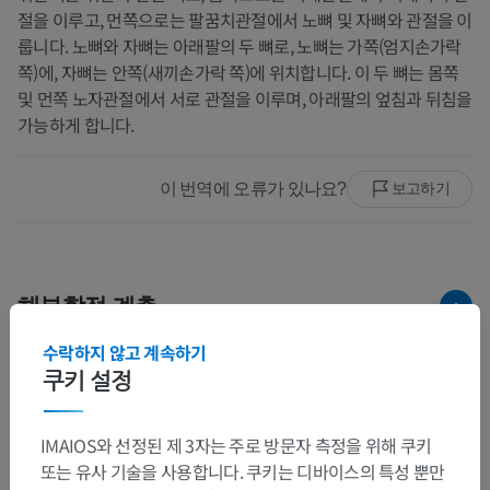
절을 이루고, 먼쪽으로는 팔꿈치관절에서 노뼈 및 자뼈와 관절을 이
룹니다. 노뼈와 자뼈는 아래팔의 두 뼈로, 노뼈는 가쪽(엄지손가락
쪽)에, 자뼈는 안쪽(새끼손가락 쪽)에 위치합니다. 이 두 뼈는 몸쪽
및 먼쪽 노자관절에서 서로 관절을 이루며, 아래팔의 엎침과 뒤침을
가능하게 합니다.
이 번역에 오류가 있나요?
보고하기
해부학적 계층
수락하지 않고 계속하기
쿠키 설정
인체 해부학 2
인체
>
근골격계통
>
뼈대계통
>
팔다리뼈대
>
팔뼈대
IMAIOS와 선정된 제 3자는 주로 방문자 측정을 위해 쿠키
또는 유사 기술을 사용합니다. 쿠키는 디바이스의 특성 뿐만
하위 구조: