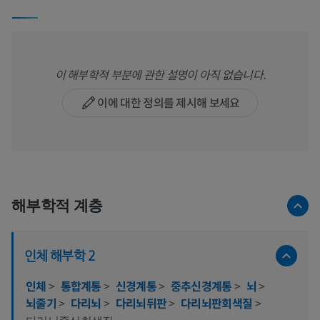
이 해부학적 부분에 관한 설명이 아직 없습니다.
이에 대한 정의를 제시해 보세요
해부학적 계층
인체 해부학 2
인체
>
통합계통
>
신경계통
>
중추신경계통
>
뇌
>
뇌줄기
>
다리뇌
>
다리뇌뒤판
>
다리뇌판회색질
>