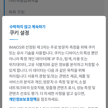
다리뇌중심회색질
하위 구조:
뒤뒤판핵
수락하지 않고 계속하기
쿠키 설정
번역
IMAIOS와 선정된 제 3자는 주로 방문자 측정을 위해 쿠키
또는 유사 기술을 사용합니다. 쿠키는 디바이스의 특성 뿐만
아니라 특정 개인 데이터(예: IP 주소, 탐색, 사용 또는
위치데이터, 고유 식별자)와 같은 정보를 분석하고 저장할 수
문제를 발견하셨나요?
있게 합니다. 이 데이터는 다음 과 같은 목적을 위해
수정이나, 번역 또는 콘텐츠 개선에 제안이 있으면 언제든
처리됩니다: 사용자 경험 및/또는 콘텐츠 제공, 제품 및
연락 주세요.
서비스의 분석과 개선, 방문자 수 측정 및 분석, 소셜
네트워크와의 상호작용, 맞춤형 콘텐츠 표시, 성능 측정 및
문제 보고
콘텐츠 선호도 평가. 더 자세한 사항을 알고 싶으면,
개인정보보호정책
을 참조하세요.