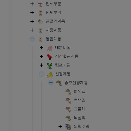
인체부분
인체부위
근골격계통
내장계통
통합계통
내분비샘
심장혈관계통
림프기관
신경계통
중추신경계통
회색질
백색질
그물체
뇌실막
뇌척수막