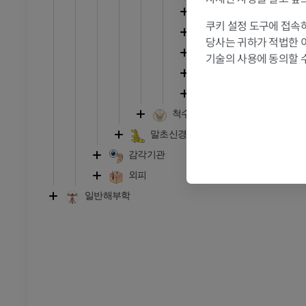
발목 - 발
다리뇌
쿠키 설정 도구에 접속하
넷째뇌실
RI
발목 MRI
당사는 귀하가 적법한 
마름오목
MRI
기술의 사용에 동의할 
넷째뇌실천장
프리미엄
숨뇌
관절조영 CT
발앞부 MRI
척수
절
MRI
말초신경계
프리미엄
감각기관
외피
RI
다리 MRI
일반해부학
MRI
프리미엄
방사선 촬영
다리 방사선 촬영
 사진
방사선 사진
무료