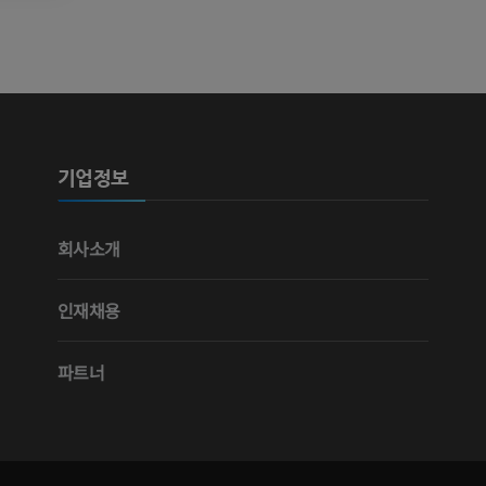
가시인간프로젝트
다리 CTA
사진
CT
프리미엄
프리미엄
다리 동맥 및
CT
기업정보
무료
다리 혈관조
회사소개
혈관조영
무료
인재채용
파트너