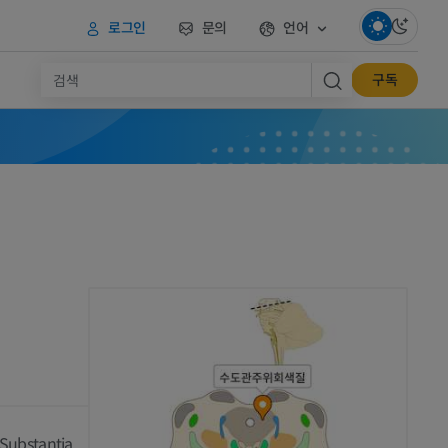
로그인
문의
언어
구독
 Substantia