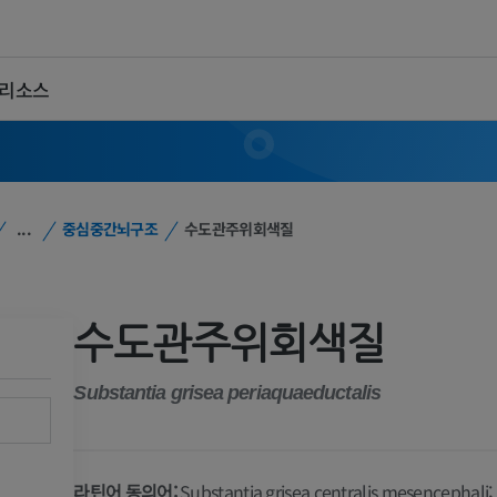
 리소스
...
중심중간뇌구조
수도관주위회색질
수도관주위회색질
Substantia grisea periaquaeductalis
라틴어 동의어:
Substantia grisea centralis mesencephali;