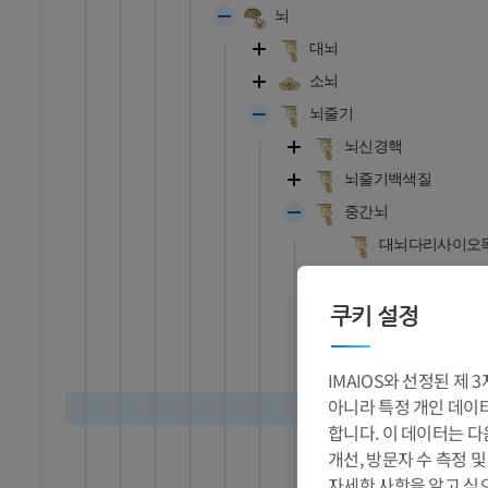
뇌
대뇌
소뇌
뇌줄기
뇌신경핵
뇌줄기백색질
중간뇌
대뇌다리사이오
뒤관통질
가쪽고랑
쿠키 설정
대뇌다리
중심중간뇌구조
IMAIOS와 선정된 제
아니라 특정 개인 데이터(
수도관주위
합니다. 이 데이터는 다
중간뇌수도
개선, 방문자 수 측정 
중간뇌덮개
자세한 사항을 알고 싶