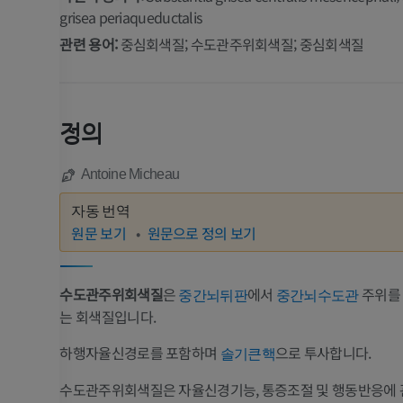
grisea periaqueductalis
관련 용어:
중심회색질; 수도관주위회색질; 중심회색질
정의
Antoine Micheau
자동 번역
원문 보기
원문으로 정의 보기
수도관주위회색질
은
에서
주위를
중간뇌뒤판
중간뇌수도관
는 회색질입니다.
하행자율신경로를 포함하며
으로 투사합니다.
솔기큰핵
수도관주위회색질은 자율신경기능, 통증조절 및 행동반응에 