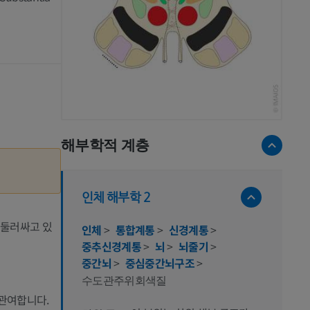
해부학적 계층
인체 해부학 2
 둘러싸고 있
인체
>
통합계통
>
신경계통
>
중추신경계통
>
뇌
>
뇌줄기
>
중간뇌
>
중심중간뇌구조
>
수도관주위회색질
관여합니다.