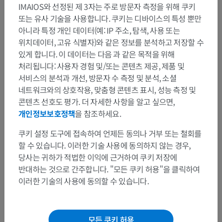
해부학적 계층
IMAIOS와 선정된 제 3자는 주로 방문자 측정을 위해 쿠키
또는 유사 기술을 사용합니다. 쿠키는 디바이스의 특성 뿐만
아니라 특정 개인 데이터(예: IP 주소, 탐색, 사용 또는
인체 해부학 1
위치데이터, 고유 식별자)와 같은 정보를 분석하고 저장할 수
있게 합니다. 이 데이터는 다음 과 같은 목적을 위해
계통해부학
>
신경계통
>
일반용어
>
연접
처리됩니다: 사용자 경험 및/또는 콘텐츠 제공, 제품 및
서비스의 분석과 개선, 방문자 수 측정 및 분석, 소셜
이 부위는 하위 해부 구조가 없습니다
하위 구조:
네트워크와의 상호작용, 맞춤형 콘텐츠 표시, 성능 측정 및
콘텐츠 선호도 평가. 더 자세한 사항을 알고 싶으면,
개인정보보호정책
을 참조하세요.
번역
쿠키 설정 도구에 접속하여 언제든 동의나 거부 또는 철회를
할 수 있습니다. 이러한 기술 사용에 동의하지 않는 경우,
당사는 귀하가 적법한 이익에 근거하여 쿠키 저장에
반대하는 것으로 간주합니다. "모든 쿠키 허용"을 클릭하여
문제를 발견하셨나요?
이러한 기술의 사용에 동의할 수 있습니다.
수정이나, 번역 또는 콘텐츠 개선에 제안이 있으면 언제든
연락 주세요.
모든 쿠키 허용