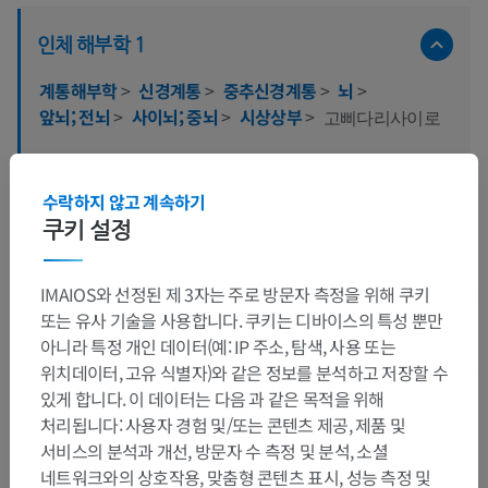
인체 해부학 1
계통해부학
>
신경계통
>
중추신경계통
>
뇌
>
앞뇌; 전뇌
>
사이뇌; 중뇌
>
시상상부
>
고삐다리사이로
이 부위는 하위 해부 구조가 없습니다
하위 구조:
수락하지 않고 계속하기
쿠키 설정
동물 비교 해부학
IMAIOS와 선정된 제 3자는 주로 방문자 측정을 위해 쿠키
또는 유사 기술을 사용합니다. 쿠키는 디바이스의 특성 뿐만
아니라 특정 개인 데이터(예: IP 주소, 탐색, 사용 또는
번역
위치데이터, 고유 식별자)와 같은 정보를 분석하고 저장할 수
있게 합니다. 이 데이터는 다음 과 같은 목적을 위해
처리됩니다: 사용자 경험 및/또는 콘텐츠 제공, 제품 및
서비스의 분석과 개선, 방문자 수 측정 및 분석, 소셜
문제를 발견하셨나요?
네트워크와의 상호작용, 맞춤형 콘텐츠 표시, 성능 측정 및